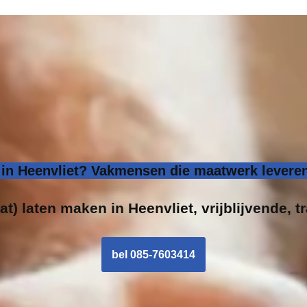
n Heenvliet? Vakmensen die maatwerk leveren
at) laten maken in Heenvliet, vrijblijvende, t
bel 085-7603414