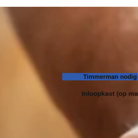
Timmerman nodig i
Inloopk
ast (op ma