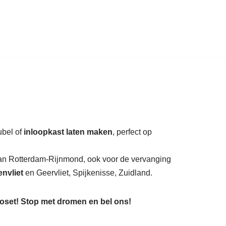
auratie.
ubel of
inloopkast laten maken
, perfect op
 van Rotterdam-Rijnmond, ook voor de vervanging
nvliet
en Geervliet, Spijkenisse, Zuidland.
loset! Stop met dromen en bel ons!