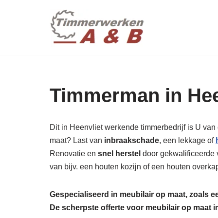
maatwer
Ga
naar
de
inhoud
Timmerman in Hee
Dit in Heenvliet werkende timmerbedrijf is U van
maat? Last van
inbraakschade
, een lekkage of
Renovatie en
snel herstel
door gekwalificeerde 
van bijv. een houten kozijn of een houten overka
Gespecialiseerd in meubilair op maat, zoals 
De scherpste
offerte voor meubilair op maat 