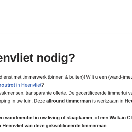
k in hout: nieuw, renovatie & rest
nvliet nodig?
 dienst met timmerwerk (binnen & buiten)! Wilt u een (wand-)me
houtrot
in Heenvliet
?
vakmensen, transparante offerte. De gecertificeerde timmerlui
pping in uw tuin. Deze
allround timmerman
is werkzaam in
Hee
een wandmeubel in uw living of slaapkamer, of een Walk-in C
in Heenvliet van deze gekwalificeerde timmerman.