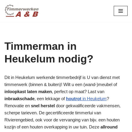
maatwerk in hout:
nieuw, renovatie &
Ga
naar
restauratie.
de
inhoud
Timmerman in
Heukelum nodig?
Dit in Heukelum werkende timmerbedrijf is U van dienst met
timmerwerk (binnen & buiten)! Wilt u een (wand-)meubel of
inloopkast laten maken
, perfect op maat? Last van
inbraakschade
, een lekkage of
houtrot
in Heukelum
?
Renovatie en
snel herstel
door gekwalificeerde vakmensen,
scherpe tarieven. De gecertificeerde timmerlui van
Rivierengebied, ook voor de vervanging van bijv. een houten
kozijn of een houten overkapping in uw tuin. Deze
allround