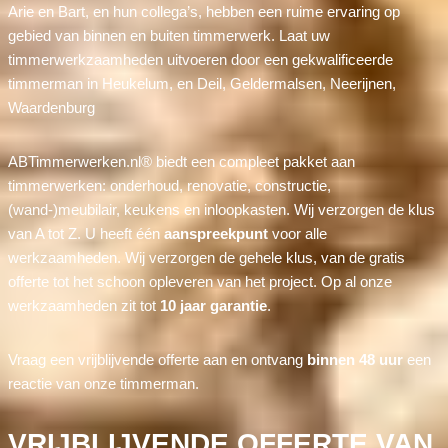
Arie en Bart, en hun collega’s, hebben een ruime ervaring op
gebied van binnen en buiten timmerwerk. Laat uw
timmerwerkzaamheden uitvoeren door een gekwalificeerde
timmerman in Heukelum, en Deil, Geldermalsen, Neerijnen,
Waardenburg
ABTimmerwerken.nl® biedt een compleet pakket aan
timmerwerken: onderhoud, renovatie, constructie,
(wand-)meubilair, keukens en inloopkasten. Wij verzorgen de klus
van A tot Z. U heeft één
aanspreekpunt
voor alle
werkzaamheden. Wij verzorgen de gehele klus, van de gratis
offerte tot het schoon opleveren van het project. Op al onze
werkzaamheden zit tot
10 jaar garantie
.
Vraag een vrijblijvende offerte aan en ontvang
binnen 48 uur
een
reactie van onze timmerman.
VRIJBLIJVENDE OFFERTE VAN