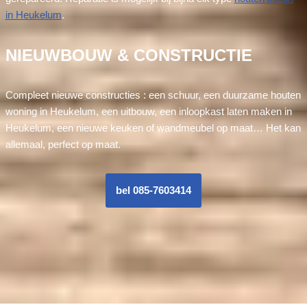
in Heukelum
.
NIEUWBOUW & CONSTRUCTIE
Compleet nieuwe constructies : een schuur, een duurzame houten
woning in Heukelum, een uitbouw, een inloopkast laten maken in
Heukelum, een nieuwe keuken of wandmeubel op maat… Het kan
allemaal, perfect op maat.
bel 085-7603414