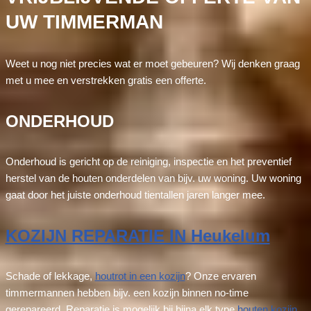
UW TIMMERMAN
Weet u nog niet precies wat er moet gebeuren? Wij denken graag
met u mee en verstrekken gratis een offerte.
ONDERHOUD
Onderhoud is gericht op de reiniging, inspectie en het preventief
herstel van de houten onderdelen van bijv. uw woning. Uw woning
gaat door het juiste onderhoud tientallen jaren langer mee.
KOZIJN REPARATIE IN Heukelum
Schade of lekkage,
houtrot in een kozijn
? Onze ervaren
timmermannen hebben bijv. een kozijn binnen no-time
gerepareerd. Reparatie is mogelijk bij bijna elk type
houten kozijn