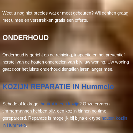
Weet u nog niet precies wat er moet gebeuren? Wij denken graag
met u mee en verstrekken gratis een offerte.
ONDERHOUD
Onderhoud is gericht op de reiniging, inspectie en het preventief
herstel van de houten onderdelen van bijv. uw woning. Uw woning
gaat door het juiste onderhoud tientallen jaren langer mee.
KOZIJN REPARATIE IN Hummelo
Schade of lekkage,
houtrot in een kozijn
? Onze ervaren
timmermannen hebben bijv. een kozijn binnen no-time
gerepareerd. Reparatie is mogelijk bij bijna elk type
houten kozijn
in Hummelo
.