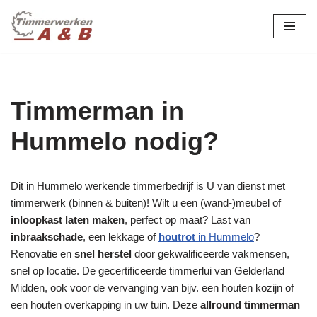
maatwerk in hout:
nieuw, renovatie &
Ga
naar
restauratie.
de
inhoud
Timmerman in
Hummelo nodig?
Dit in Hummelo werkende timmerbedrijf is U van dienst met
timmerwerk (binnen & buiten)! Wilt u een (wand-)meubel of
inloopkast laten maken
, perfect op maat? Last van
inbraakschade
, een lekkage of
houtrot
in Hummelo
?
Renovatie en
snel herstel
door gekwalificeerde vakmensen,
snel op locatie. De gecertificeerde timmerlui van Gelderland
Midden, ook voor de vervanging van bijv. een houten kozijn of
een houten overkapping in uw tuin. Deze
allround timmerman