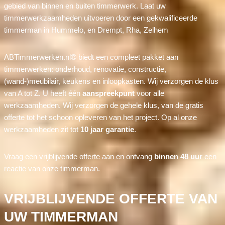
gebied van binnen en buiten timmerwerk. Laat uw
timmerwerkzaamheden uitvoeren door een gekwalificeerde
timmerman in Hummelo, en Drempt, Rha, Zelhem
ABTimmerwerken.nl® biedt een compleet pakket aan
timmerwerken: onderhoud, renovatie, constructie,
(wand-)meubilair, keukens en inloopkasten. Wij verzorgen de klus
van A tot Z. U heeft één
aanspreekpunt
voor alle
werkzaamheden. Wij verzorgen de gehele klus, van de gratis
offerte tot het schoon opleveren van het project. Op al onze
werkzaamheden zit tot
10 jaar garantie
.
Vraag een vrijblijvende offerte aan en ontvang
binnen 48 uur
een
reactie van onze timmerman.
VRIJBLIJVENDE OFFERTE VAN
UW TIMMERMAN