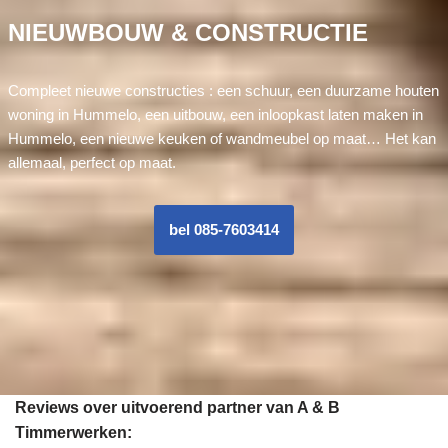
NIEUWBOUW & CONSTRUCTIE
Compleet nieuwe constructies : een schuur, een duurzame houten
woning in Hummelo, een uitbouw, een inloopkast laten maken in
Hummelo, een nieuwe keuken of wandmeubel op maat… Het kan
allemaal, perfect op maat.
bel 085-7603414
Reviews over uitvoerend partner van A & B
Timmerwerken: