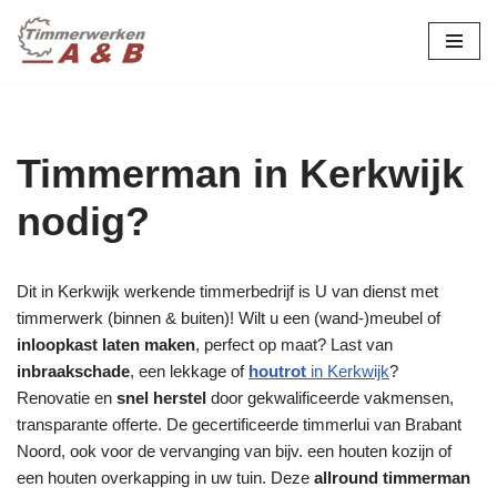
maatwerk in hout:
nieuw, renovatie &
Ga
naar
restauratie.
de
inhoud
Timmerman in Kerkwijk
nodig?
Dit in Kerkwijk werkende timmerbedrijf is U van dienst met
timmerwerk (binnen & buiten)! Wilt u een (wand-)meubel of
inloopkast laten maken
, perfect op maat? Last van
inbraakschade
, een lekkage of
houtrot
in Kerkwijk
?
Renovatie en
snel herstel
door gekwalificeerde vakmensen,
transparante offerte. De gecertificeerde timmerlui van Brabant
Noord, ook voor de vervanging van bijv. een houten kozijn of
een houten overkapping in uw tuin. Deze
allround timmerman