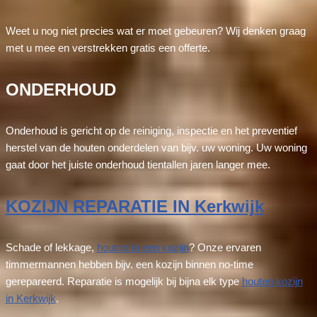
Weet u nog niet precies wat er moet gebeuren? Wij denken graag
met u mee en verstrekken gratis een offerte.
ONDERHOUD
Onderhoud is gericht op de reiniging, inspectie en het preventief
herstel van de houten onderdelen van bijv. uw woning. Uw woning
gaat door het juiste onderhoud tientallen jaren langer mee.
KOZIJN REPARATIE IN Kerkwijk
Schade of lekkage,
houtrot in een kozijn
? Onze ervaren
timmermannen hebben bijv. een kozijn binnen no-time
gerepareerd. Reparatie is mogelijk bij bijna elk type
houten kozijn
in Kerkwijk
.