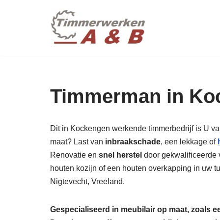
maatwer
Ga
naar
de
inhoud
Timmerman in Ko
Dit in Kockengen werkende timmerbedrijf is U va
maat? Last van
inbraakschade
, een lekkage of
Renovatie en
snel herstel
door gekwalificeerde v
houten kozijn of een houten overkapping in uw t
Nigtevecht, Vreeland.
Gespecialiseerd in meubilair op maat, zoals 