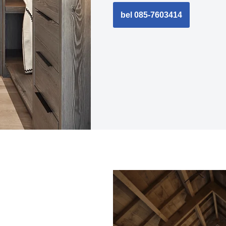
bel 085-7603414