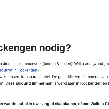
k in hout: nieuw, renovatie & rest
ckengen nodig?
n dienst met timmerwerk (binnen & buiten)! Wilt u een (wand-)
houtrot
in Kockengen
?
akmensen, transparant tarief. De gecertificeerde timmerlui van 
uin. Deze
allround timmerman
is werkzaam in
Kockengen
en B
een wandmeubel in uw living of slaapkamer, of een Walk-in C