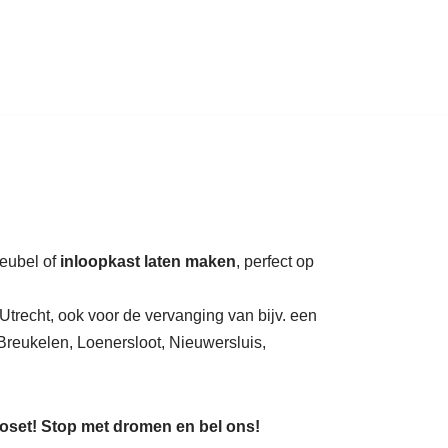
auratie.
meubel of
inloopkast laten maken
, perfect op
Utrecht, ook voor de vervanging van bijv. een
reukelen, Loenersloot, Nieuwersluis,
loset! Stop met dromen en bel ons!