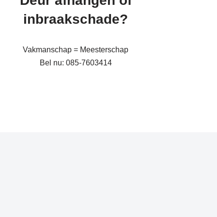
Deur afhangen of
inbraakschade?
Vakmanschap = Meesterschap
Bel nu: 085-7603414