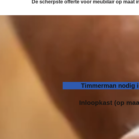
De scherpste
offerte voor meubilair op maat
Timmerman nodig i
Inloopk
ast (op maa