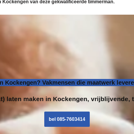
 in Kockengen van deze gekwalificeerde timmerman.
n Kockengen? Vakmensen die maatwerk leveren
t) laten maken in Kockengen, vrijblijvende, 
bel 085-7603414