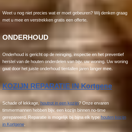
Weet u nog niet precies wat er moet gebeuren? Wij denken graag
met u mee en verstrekken gratis een offerte.
ONDERHOUD
Onderhoud is gericht op de reiniging, inspectie en het preventief
herstel van de houten onderdelen van bijv. uw woning. Uw woning
gaat door het juiste onderhoud tientallen jaren langer mee.
KOZIJN REPARATIE IN Kortgene
Schade of lekkage,
houtrot in een kozijn
? Onze ervaren
timmermannen hebben bijv. een kozijn binnen no-time
gerepareerd. Reparatie is mogelijk bij bijna elk type
houten kozijn
in Kortgene
.