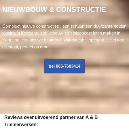
NIEUWBOUW & CONSTRUCTIE
Compleet nieuwe constructies : een schuur, een duurzame houten
woning in Kortgene, een uitbouw, een inloopkast laten maken in
Kortgene, een nieuwe keuken of wandmeubel op maat… Het kan
allemaal, perfect op maat.
bel 085-7603414
Reviews over uitvoerend partner van A & B
Timmerwerken: