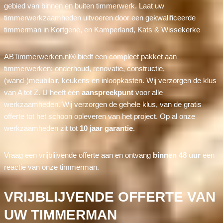
gebied van binnen en buiten timmerwerk. Laat uw
timmerwerkzaamheden uitvoeren door een gekwalificeerde
timmerman in Kortgene, en Kamperland, Kats & Wissekerke
ABTimmerwerken.nl® biedt een compleet pakket aan
timmerwerken: onderhoud, renovatie, constructie,
(wand-)meubilair, keukens en inloopkasten. Wij verzorgen de klus
van A tot Z. U heeft één
aanspreekpunt
voor alle
werkzaamheden. Wij verzorgen de gehele klus, van de gratis
offerte tot het schoon opleveren van het project. Op al onze
werkzaamheden zit tot
10 jaar garantie
.
Vraag een vrijblijvende offerte aan en ontvang
binnen 48 uur
een
reactie van onze timmerman.
VRIJBLIJVENDE OFFERTE VAN
UW TIMMERMAN