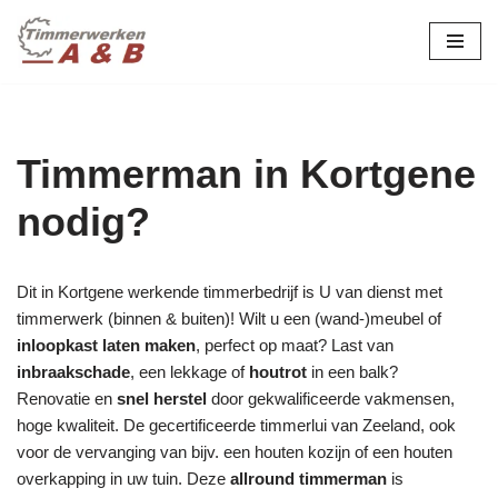
maatwerk in hout:
nieuw, renovatie &
Ga
naar
restauratie.
de
inhoud
Timmerman in Kortgene
nodig?
Dit in Kortgene werkende timmerbedrijf is U van dienst met
timmerwerk (binnen & buiten)! Wilt u een (wand-)meubel of
inloopkast laten maken
, perfect op maat? Last van
inbraakschade
, een lekkage of
houtrot
in een balk?
Renovatie en
snel herstel
door gekwalificeerde vakmensen,
hoge kwaliteit. De gecertificeerde timmerlui van Zeeland, ook
voor de vervanging van bijv. een houten kozijn of een houten
overkapping in uw tuin. Deze
allround timmerman
is