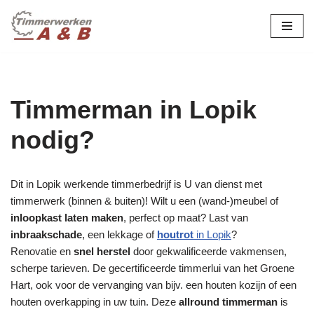
maatwerk in hout:
nieuw, renovatie &
Ga
naar
restauratie.
de
inhoud
Timmerman in Lopik
nodig?
Dit in Lopik werkende timmerbedrijf is U van dienst met
timmerwerk (binnen & buiten)! Wilt u een (wand-)meubel of
inloopkast laten maken
, perfect op maat? Last van
inbraakschade
, een lekkage of
houtrot
in Lopik
?
Renovatie en
snel herstel
door gekwalificeerde vakmensen,
scherpe tarieven. De gecertificeerde timmerlui van het Groene
Hart, ook voor de vervanging van bijv. een houten kozijn of een
houten overkapping in uw tuin. Deze
allround timmerman
is