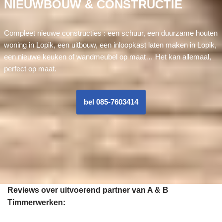
NIEUWBOUW & CONSTRUCTIE
Compleet nieuwe constructies : een schuur, een duurzame houten
woning in Lopik, een uitbouw, een inloopkast laten maken in Lopik,
een nieuwe keuken of wandmeubel op maat… Het kan allemaal,
perfect op maat.
bel 085-7603414
Reviews over uitvoerend partner van A & B
Timmerwerken: