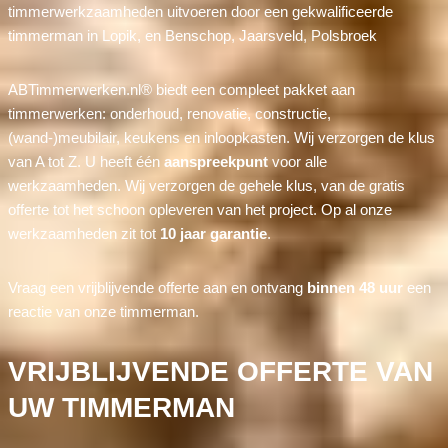
timmerwerkzaamheden uitvoeren door een gekwalificeerde
timmerman in Lopik, en Benschop, Jaarsveld, Polsbroek
ABTimmerwerken.nl® biedt een compleet pakket aan
timmerwerken: onderhoud, renovatie, constructie,
(wand-)meubilair, keukens en inloopkasten. Wij verzorgen de klus
van A tot Z. U heeft één
aanspreekpunt
voor alle
werkzaamheden. Wij verzorgen de gehele klus, van de gratis
offerte tot het schoon opleveren van het project. Op al onze
werkzaamheden zit tot
10 jaar garantie
.
Vraag een vrijblijvende offerte aan en ontvang
binnen 48 uur
een
reactie van onze timmerman.
VRIJBLIJVENDE OFFERTE VAN
UW TIMMERMAN