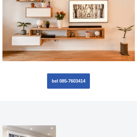
bel 085-7603414