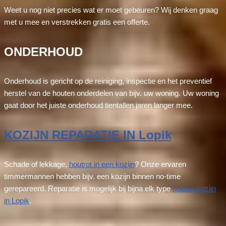
Weet u nog niet precies wat er moet gebeuren? Wij denken graag
met u mee en verstrekken gratis een offerte.
ONDERHOUD
Onderhoud is gericht op de reiniging, inspectie en het preventief
herstel van de houten onderdelen van bijv. uw woning. Uw woning
gaat door het juiste onderhoud tientallen jaren langer mee.
KOZIJN REPARATIE IN Lopik
Schade of lekkage,
houtrot in een kozijn
? Onze ervaren
timmermannen hebben bijv. een kozijn binnen no-time
gerepareerd. Reparatie is mogelijk bij bijna elk type
houten kozijn
in Lopik
.