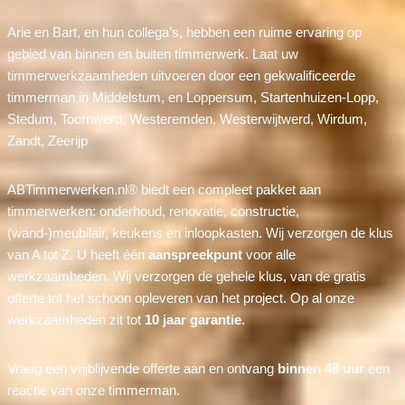
Arie en Bart, en hun collega’s, hebben een ruime ervaring op
gebied van binnen en buiten timmerwerk. Laat uw
timmerwerkzaamheden uitvoeren door een gekwalificeerde
timmerman in Middelstum, en Loppersum, Startenhuizen-Lopp,
Stedum, Toornwerd, Westeremden, Westerwijtwerd, Wirdum,
Zandt, Zeerijp
ABTimmerwerken.nl® biedt een compleet pakket aan
timmerwerken: onderhoud, renovatie, constructie,
(wand-)meubilair, keukens en inloopkasten. Wij verzorgen de klus
van A tot Z. U heeft één
aanspreekpunt
voor alle
werkzaamheden. Wij verzorgen de gehele klus, van de gratis
offerte tot het schoon opleveren van het project. Op al onze
werkzaamheden zit tot
10 jaar garantie
.
Vraag een vrijblijvende offerte aan en ontvang
binnen 48 uur
een
reactie van onze timmerman.