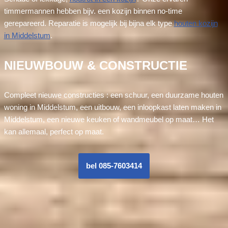
timmermannen hebben bijv. een kozijn binnen no-time
gerepareerd. Reparatie is mogelijk bij bijna elk type
houten kozijn
in Middelstum
.
NIEUWBOUW & CONSTRUCTIE
Compleet nieuwe constructies : een schuur, een duurzame houten
woning in Middelstum, een uitbouw, een inloopkast laten maken in
Middelstum, een nieuwe keuken of wandmeubel op maat… Het
kan allemaal, perfect op maat.
bel 085-7603414