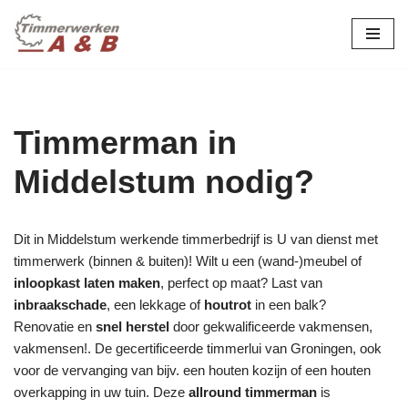
maatwerk in hout:
nieuw, renovatie &
Ga
naar
restauratie.
de
inhoud
Timmerman in
Middelstum nodig?
Dit in Middelstum werkende timmerbedrijf is U van dienst met
timmerwerk (binnen & buiten)! Wilt u een (wand-)meubel of
inloopkast laten maken
, perfect op maat? Last van
inbraakschade
, een lekkage of
houtrot
in een balk?
Renovatie en
snel herstel
door gekwalificeerde vakmensen,
vakmensen!. De gecertificeerde timmerlui van Groningen, ook
voor de vervanging van bijv. een houten kozijn of een houten
overkapping in uw tuin. Deze
allround timmerman
is