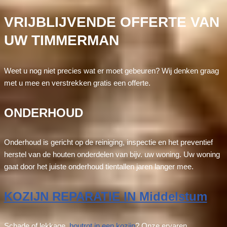
VRIJBLIJVENDE OFFERTE VAN
UW TIMMERMAN
Weet u nog niet precies wat er moet gebeuren? Wij denken graag
met u mee en verstrekken gratis een offerte.
ONDERHOUD
Onderhoud is gericht op de reiniging, inspectie en het preventief
herstel van de houten onderdelen van bijv. uw woning. Uw woning
gaat door het juiste onderhoud tientallen jaren langer mee.
KOZIJN REPARATIE IN Middelstum
Schade of lekkage,
houtrot in een kozijn
? Onze ervaren