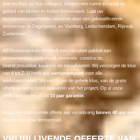
Arie en Bart, en hun collega’s, hebben een ruime ervaring op
gebied van binnen en buiten timmerwerk. Laat uw
timmerwerkzaamheden uitvoeren door een gekwalificeerde
timmerman in Oegstgeest, en Voorburg, Leidschendam, Rijswijk,
Zoetermeer
ABTimmerwerken.nl® biedt een compleet pakket aan
timmerwerken: onderhoud, renovatie, constructie,
(wand-)meubilair, keukens en inloopkasten. Wij verzorgen de klus
van A tot Z. U heeft één
aanspreekpunt
voor alle
werkzaamheden. Wij verzorgen de gehele klus, van de gratis
offerte tot het schoon opleveren van het project. Op al onze
werkzaamheden zit tot
10 jaar garantie
.
Vraag een vrijblijvende offerte aan en ontvang
binnen 48 uur
een
reactie van onze timmerman.
VRIJBLIJVENDE OFFERTE VAN