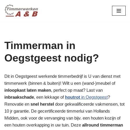
maatwerk in hout:
nieuw, renovatie &
Ga
naar
restauratie.
de
inhoud
Timmerman in
Oegstgeest nodig?
Dit in Oegstgeest werkende timmerbedrijf is U van dienst met
timmerwerk (binnen & buiten)! Wilt u een (wand-)meubel of
inloopkast laten maken
, perfect op maat? Last van
inbraakschade
, een lekkage of
houtrot
in Oegstgeest
?
Renovatie en
snel herstel
door gekwalificeerde vakmensen, tot
10 jr garantie. De gecertificeerde timmerlui van Hollands
Midden, ook voor de vervanging van bijv. een houten kozijn of
een houten overkapping in uw tuin. Deze
allround timmerman