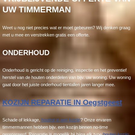
UW TIMMERMAN
Weet u nog niet precies wat er moet gebeuren? Wij denken graag
met u mee en verstrekken gratis een offerte.
ONDERHOUD
Onderhoud is gericht op de reiniging, inspectie en het preventief
herstel van de houten onderdelen van bijv. uw woning. Uw woning
gaat door het juiste onderhoud tientallen jaren langer mee.
KOZIJN REPARATIE IN Oegstgeest
Schade of lekkage,
houtrot in een kozijn
? Onze ervaren
timmermannen hebben bijv. een kozijn binnen no-time
gerepareerd. Reparatie is mogelijk bij bijna elk type
houten kozijn