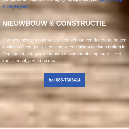
in Oegstgeest
.
NIEUWBOUW & CONSTRUCTIE
Compleet nieuwe constructies : een schuur, een duurzame houten
woning in Oegstgeest, een uitbouw, een inloopkast laten maken in
Oegstgeest, een nieuwe keuken of wandmeubel op maat… Het
kan allemaal, perfect op maat.
bel 085-7603414