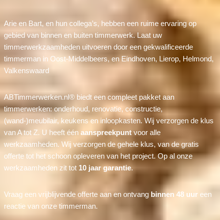
Arie en Bart, en hun collega’s, hebben een ruime ervaring op
gebied van binnen en buiten timmerwerk. Laat uw
timmerwerkzaamheden uitvoeren door een gekwalificeerde
timmerman in Oost-Middelbeers, en Eindhoven, Lierop, Helmond,
Valkenswaard
ABTimmerwerken.nl® biedt een compleet pakket aan
timmerwerken: onderhoud, renovatie, constructie,
(wand-)meubilair, keukens en inloopkasten. Wij verzorgen de klus
van A tot Z. U heeft één
aanspreekpunt
voor alle
werkzaamheden. Wij verzorgen de gehele klus, van de gratis
offerte tot het schoon opleveren van het project. Op al onze
werkzaamheden zit tot
10 jaar garantie
.
Vraag een vrijblijvende offerte aan en ontvang
binnen 48 uur
een
reactie van onze timmerman.