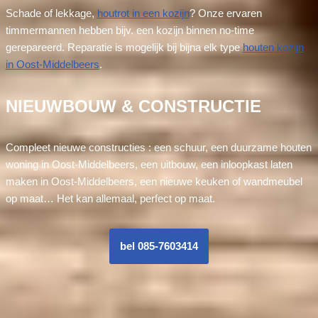
Schade of lekkage,
houtrot in een kozijn
? Onze ervaren
timmermannen hebben bijv. een kozijn binnen no-time
gerepareerd. Reparatie is mogelijk bij bijna elk type
houten kozijn
in Oost-Middelbeers
.
NIEUWBOUW & CONSTRUCTIE
Compleet nieuwe constructies : een schuur, een duurzame houten
woning in Oost-Middelbeers, een uitbouw, een inloopkast laten
maken in Oost-Middelbeers, een nieuwe keuken of wandmeubel
op maat… Het kan allemaal, perfect op maat.
bel 085-7603414