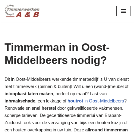
maatwerk in hout:
nieuw, renovatie &
Ga
naar
restauratie.
de
inhoud
Timmerman in Oost-
Middelbeers nodig?
Dit in Oost-Middelbeers werkende timmerbedrijf is U van dienst
met timmerwerk (binnen & buiten)! Wilt u een (wand-)meubel of
inloopkast laten maken
, perfect op maat? Last van
inbraakschade
, een lekkage of
houtrot
in Oost-Middelbeers
?
Renovatie en
snel herstel
door gekwalificeerde vakmensen,
scherpe tarieven. De gecertificeerde timmerlui van Brabant-
Zuidoost, ook voor de vervanging van bijv. een houten kozijn of
een houten overkapping in uw tuin. Deze
allround timmerman