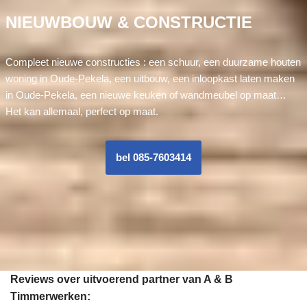
NIEUWBOUW & CONSTRUCTIE
Compleet nieuwe constructies : een schuur, een duurzame houten
woning in Oude-Pekela, een uitbouw, een inloopkast laten maken
in Oude-Pekela, een nieuwe keuken of wandmeubel op maat…
Het kan allemaal, perfect op maat.
bel 085-7603414
Reviews over uitvoerend partner van A & B
Timmerwerken: