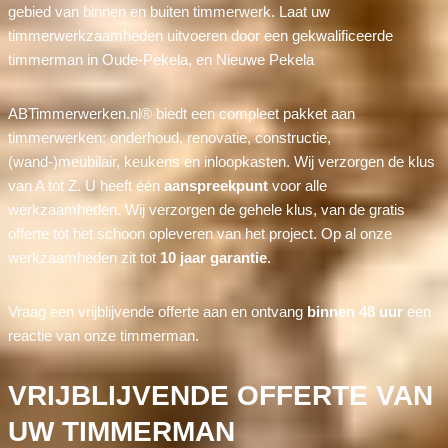
gebied van binnen en buiten timmerwerk. Laat uw
timmerwerkzaamheden uitvoeren door een gekwalificeerde
timmerman in Oude-Pekela, en Nieuwe Pekela
ABTimmerwerken.nl® biedt een compleet pakket aan
timmerwerken: onderhoud, renovatie, constructie,
(wand-)meubilair, keukens en inloopkasten. Wij verzorgen de klus
van A tot Z. U heeft één
aanspreekpunt
voor alle
werkzaamheden. Wij verzorgen de gehele klus, van de gratis
offerte tot het schoon opleveren van het project. Op al onze
werkzaamheden zit tot
10 jaar garantie
.
Vraag een vrijblijvende offerte aan en ontvang
binnen 48 uur
een
reactie van onze timmerman.
VRIJBLIJVENDE OFFERTE VAN
UW TIMMERMAN