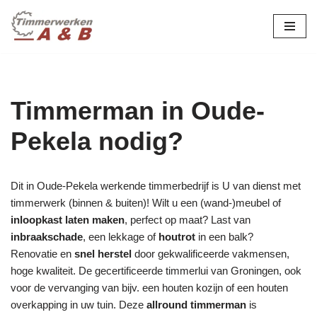
maatwerk in hout:
nieuw, renovatie &
Ga
naar
restauratie.
de
inhoud
Timmerman in Oude-
Pekela nodig?
Dit in Oude-Pekela werkende timmerbedrijf is U van dienst met
timmerwerk (binnen & buiten)! Wilt u een (wand-)meubel of
inloopkast laten maken
, perfect op maat? Last van
inbraakschade
, een lekkage of
houtrot
in een balk?
Renovatie en
snel herstel
door gekwalificeerde vakmensen,
hoge kwaliteit. De gecertificeerde timmerlui van Groningen, ook
voor de vervanging van bijv. een houten kozijn of een houten
overkapping in uw tuin. Deze
allround timmerman
is