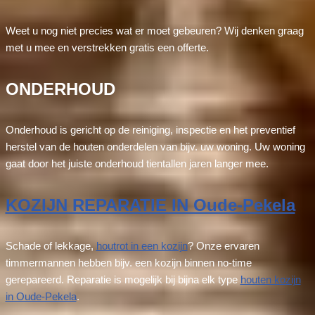
Weet u nog niet precies wat er moet gebeuren? Wij denken graag
met u mee en verstrekken gratis een offerte.
ONDERHOUD
Onderhoud is gericht op de reiniging, inspectie en het preventief
herstel van de houten onderdelen van bijv. uw woning. Uw woning
gaat door het juiste onderhoud tientallen jaren langer mee.
KOZIJN REPARATIE IN Oude-Pekela
Schade of lekkage,
houtrot in een kozijn
? Onze ervaren
timmermannen hebben bijv. een kozijn binnen no-time
gerepareerd. Reparatie is mogelijk bij bijna elk type
houten kozijn
in Oude-Pekela
.