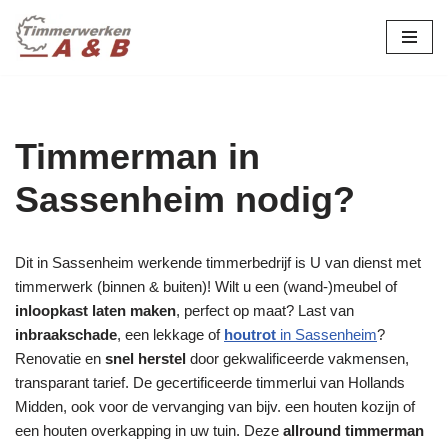
maatwerk in hout:
nieuw, renovatie &
Ga
naar
restauratie.
de
inhoud
Timmerman in
Sassenheim nodig?
Dit in Sassenheim werkende timmerbedrijf is U van dienst met
timmerwerk (binnen & buiten)! Wilt u een (wand-)meubel of
inloopkast laten maken
, perfect op maat? Last van
inbraakschade
, een lekkage of
houtrot
in Sassenheim
?
Renovatie en
snel herstel
door gekwalificeerde vakmensen,
transparant tarief. De gecertificeerde timmerlui van Hollands
Midden, ook voor de vervanging van bijv. een houten kozijn of
een houten overkapping in uw tuin. Deze
allround timmerman