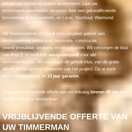
gebied van binnen en buiten timmerwerk. Laat uw
timmerwerkzaamheden uitvoeren door een gekwalificeerde
timmerman in Sassenheim, en Lisse, Voorhout, Warmond
ABTimmerwerken.nl® biedt een compleet pakket aan
timmerwerken: onderhoud, renovatie, constructie,
(wand-)meubilair, keukens en inloopkasten. Wij verzorgen de klus
van A tot Z. U heeft één
aanspreekpunt
voor alle
werkzaamheden. Wij verzorgen de gehele klus, van de gratis
offerte tot het schoon opleveren van het project. Op al onze
werkzaamheden zit tot
10 jaar garantie
.
Vraag een vrijblijvende offerte aan en ontvang
binnen 48 uur
een
reactie van onze timmerman.
VRIJBLIJVENDE OFFERTE VAN
UW TIMMERMAN