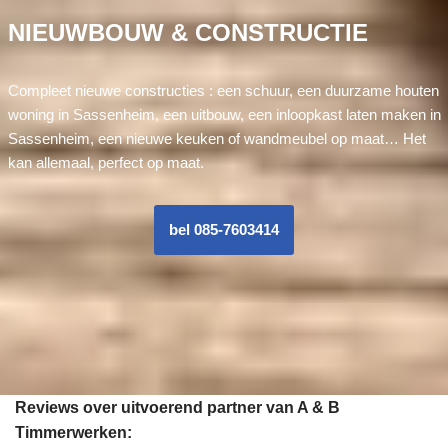
NIEUWBOUW & CONSTRUCTIE
Compleet nieuwe constructies : een schuur, een duurzame houten
woning in Sassenheim, een uitbouw, een inloopkast laten maken in
Sassenheim, een nieuwe keuken of wandmeubel op maat… Het
kan allemaal, perfect op maat.
bel 085-7603414
Reviews over uitvoerend partner van A & B
Timmerwerken: