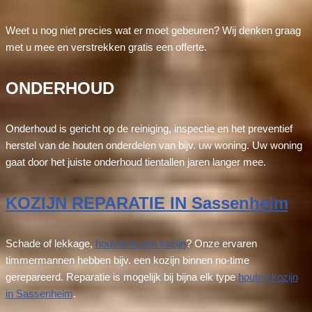
Weet u nog niet precies wat er moet gebeuren? Wij denken graag
met u mee en verstrekken gratis een offerte.
ONDERHOUD
Onderhoud is gericht op de reiniging, inspectie en het preventief
herstel van de houten onderdelen van bijv. uw woning. Uw woning
gaat door het juiste onderhoud tientallen jaren langer mee.
KOZIJN REPARATIE IN Sassenheim
Schade of lekkage,
houtrot in een kozijn
? Onze ervaren
timmermannen hebben bijv. een kozijn binnen no-time
gerepareerd. Reparatie is mogelijk bij bijna elk type
houten kozijn
in Sassenheim
.