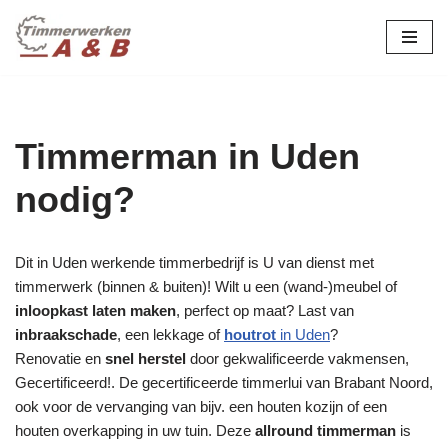
maatwerk in hout:
nieuw, renovatie &
Ga
naar
restauratie.
de
inhoud
Timmerman in Uden
nodig?
Dit in Uden werkende timmerbedrijf is U van dienst met
timmerwerk (binnen & buiten)! Wilt u een (wand-)meubel of
inloopkast laten maken
, perfect op maat? Last van
inbraakschade
, een lekkage of
houtrot
in Uden
?
Renovatie en
snel herstel
door gekwalificeerde vakmensen,
Gecertificeerd!. De gecertificeerde timmerlui van Brabant Noord,
ook voor de vervanging van bijv. een houten kozijn of een
houten overkapping in uw tuin. Deze
allround timmerman
is