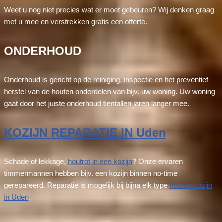
Weet u nog niet precies wat er moet gebeuren? Wij denken graag
met u mee en verstrekken gratis een offerte.
ONDERHOUD
Onderhoud is gericht op de reiniging, inspectie en het preventief
herstel van de houten onderdelen van bijv. uw woning. Uw woning
gaat door het juiste onderhoud tientallen jaren langer mee.
KOZIJN REPARATIE IN Uden
Schade of lekkage,
houtrot in een kozijn
? Onze ervaren
timmermannen hebben bijv. een kozijn binnen no-time
gerepareerd. Reparatie is mogelijk bij bijna elk type
houten kozijn
in Uden
.