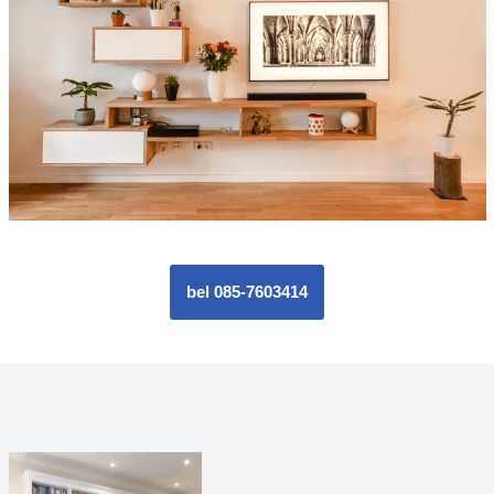
bel 085-7603414