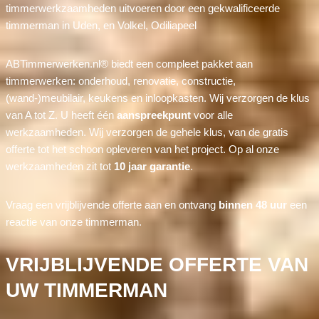
timmerwerkzaamheden uitvoeren door een gekwalificeerde
timmerman in Uden, en Volkel, Odiliapeel
ABTimmerwerken.nl® biedt een compleet pakket aan
timmerwerken: onderhoud, renovatie, constructie,
(wand-)meubilair, keukens en inloopkasten. Wij verzorgen de klus
van A tot Z. U heeft één
aanspreekpunt
voor alle
werkzaamheden. Wij verzorgen de gehele klus, van de gratis
offerte tot het schoon opleveren van het project. Op al onze
werkzaamheden zit tot
10 jaar garantie
.
Vraag een vrijblijvende offerte aan en ontvang
binnen 48 uur
een
reactie van onze timmerman.
VRIJBLIJVENDE OFFERTE VAN
UW TIMMERMAN