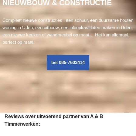
NIEUWBOUW & CONSTRUCTIE
Compleet nieuwe constructies : een schuur, een duurzame houten
woning in Uden, een uitbouw, een inloopkast laten maken in Uden,
een nieuwe keuken of wandmeubel op maat… Het kan allemaal,
perfect op maat.
bel 085-7603414
Reviews over uitvoerend partner van A & B
Timmerwerken: