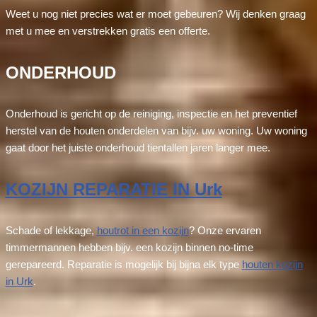
Weet u nog niet precies wat er moet gebeuren? Wij denken graag
met u mee en verstrekken gratis een offerte.
ONDERHOUD
Onderhoud is gericht op de reiniging, inspectie en het preventief
herstel van de houten onderdelen van bijv. uw woning. Uw woning
gaat door het juiste onderhoud tientallen jaren langer mee.
KOZIJN REPARATIE IN Urk
Schade of lekkage,
houtrot in een kozijn
? Onze ervaren
timmermannen hebben bijv. een kozijn binnen no-time
gerepareerd. Reparatie is mogelijk bij bijna elk type
houten kozijn
in Urk
.