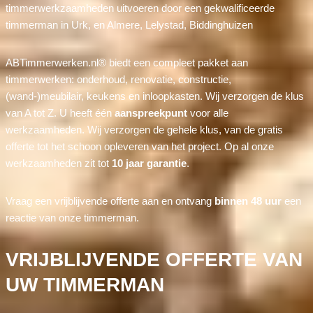
timmerwerkzaamheden uitvoeren door een gekwalificeerde
timmerman in Urk, en Almere, Lelystad, Biddinghuizen
ABTimmerwerken.nl® biedt een compleet pakket aan
timmerwerken: onderhoud, renovatie, constructie,
(wand-)meubilair, keukens en inloopkasten. Wij verzorgen de klus
van A tot Z. U heeft één
aanspreekpunt
voor alle
werkzaamheden. Wij verzorgen de gehele klus, van de gratis
offerte tot het schoon opleveren van het project. Op al onze
werkzaamheden zit tot
10 jaar garantie
.
Vraag een vrijblijvende offerte aan en ontvang
binnen 48 uur
een
reactie van onze timmerman.
VRIJBLIJVENDE OFFERTE VAN
UW TIMMERMAN