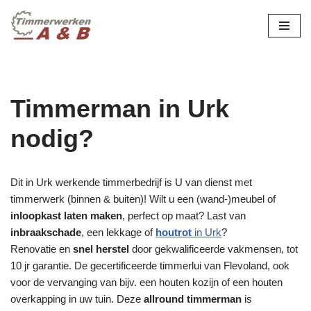
maatwerk in hout:
nieuw, renovatie &
Ga
naar
restauratie.
de
inhoud
Timmerman in Urk
nodig?
Dit in Urk werkende timmerbedrijf is U van dienst met
timmerwerk (binnen & buiten)! Wilt u een (wand-)meubel of
inloopkast laten maken
, perfect op maat? Last van
inbraakschade
, een lekkage of
houtrot
in Urk
?
Renovatie en
snel herstel
door gekwalificeerde vakmensen, tot
10 jr garantie. De gecertificeerde timmerlui van Flevoland, ook
voor de vervanging van bijv. een houten kozijn of een houten
overkapping in uw tuin. Deze
allround timmerman
is