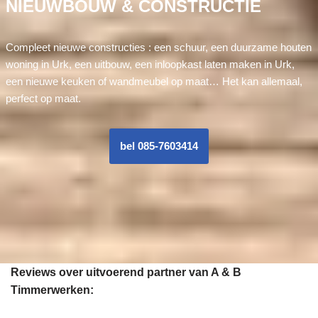
NIEUWBOUW & CONSTRUCTIE
Compleet nieuwe constructies : een schuur, een duurzame houten
woning in Urk, een uitbouw, een inloopkast laten maken in Urk,
een nieuwe keuken of wandmeubel op maat… Het kan allemaal,
perfect op maat.
bel 085-7603414
Reviews over uitvoerend partner van A & B
Timmerwerken: