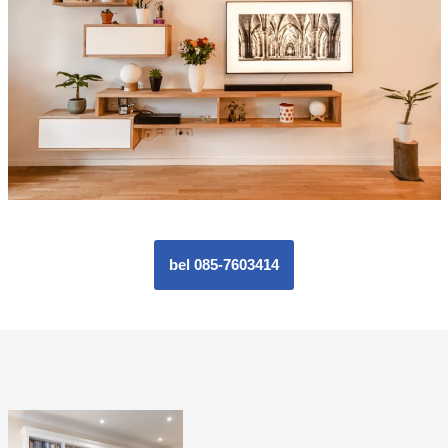
bel 085-7603414