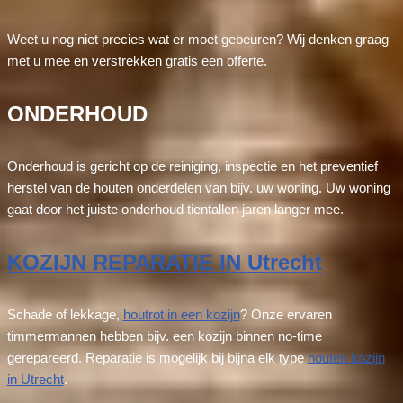
Weet u nog niet precies wat er moet gebeuren? Wij denken graag
met u mee en verstrekken gratis een offerte.
ONDERHOUD
Onderhoud is gericht op de reiniging, inspectie en het preventief
herstel van de houten onderdelen van bijv. uw woning. Uw woning
gaat door het juiste onderhoud tientallen jaren langer mee.
KOZIJN REPARATIE IN Utrecht
Schade of lekkage,
houtrot in een kozijn
? Onze ervaren
timmermannen hebben bijv. een kozijn binnen no-time
gerepareerd. Reparatie is mogelijk bij bijna elk type
houten kozijn
in Utrecht
.