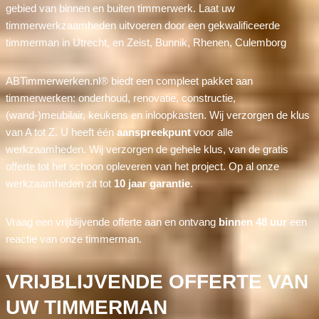
gebied van binnen en buiten timmerwerk. Laat uw
timmerwerkzaamheden uitvoeren door een gekwalificeerde
timmerman in Utrecht, en Zeist, Bunnik, Rhenen, Culemborg
ABTimmerwerken.nl® biedt een compleet pakket aan
timmerwerken: onderhoud, renovatie, constructie,
(wand-)meubilair, keukens en inloopkasten. Wij verzorgen de klus
van A tot Z. U heeft één
aanspreekpunt
voor alle
werkzaamheden. Wij verzorgen de gehele klus, van de gratis
offerte tot het schoon opleveren van het project. Op al onze
werkzaamheden zit tot
10 jaar garantie
.
Vraag een vrijblijvende offerte aan en ontvang
binnen 48 uur
een
reactie van onze timmerman.
VRIJBLIJVENDE OFFERTE VAN
UW TIMMERMAN