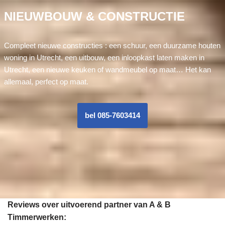
NIEUWBOUW & CONSTRUCTIE
Compleet nieuwe constructies : een schuur, een duurzame houten
woning in Utrecht, een uitbouw, een inloopkast laten maken in
Utrecht, een nieuwe keuken of wandmeubel op maat… Het kan
allemaal, perfect op maat.
bel 085-7603414
Reviews over uitvoerend partner van A & B
Timmerwerken: