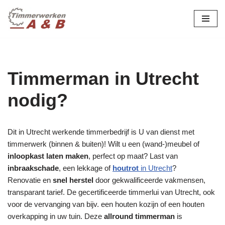
maatwerk in hout:
nieuw, renovatie &
Ga
naar
restauratie.
de
inhoud
Timmerman in Utrecht
nodig?
Dit in Utrecht werkende timmerbedrijf is U van dienst met
timmerwerk (binnen & buiten)! Wilt u een (wand-)meubel of
inloopkast laten maken
, perfect op maat? Last van
inbraakschade
, een lekkage of
houtrot
in Utrecht
?
Renovatie en
snel herstel
door gekwalificeerde vakmensen,
transparant tarief. De gecertificeerde timmerlui van Utrecht, ook
voor de vervanging van bijv. een houten kozijn of een houten
overkapping in uw tuin. Deze
allround timmerman
is