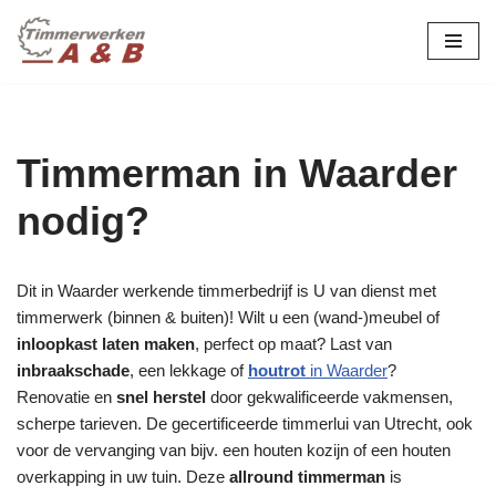
maatwerk in hout:
nieuw, renovatie &
Ga
naar
restauratie.
de
inhoud
Timmerman in Waarder
nodig?
Dit in Waarder werkende timmerbedrijf is U van dienst met
timmerwerk (binnen & buiten)! Wilt u een (wand-)meubel of
inloopkast laten maken
, perfect op maat? Last van
inbraakschade
, een lekkage of
houtrot
in Waarder
?
Renovatie en
snel herstel
door gekwalificeerde vakmensen,
scherpe tarieven. De gecertificeerde timmerlui van Utrecht, ook
voor de vervanging van bijv. een houten kozijn of een houten
overkapping in uw tuin. Deze
allround timmerman
is