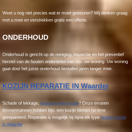
Weet u nog niet precies wat er moet gebeuren? Wij denken graag
met u mee en verstrekken gratis een offerte.
ONDERHOUD
Onderhoud is gericht op de reiniging, inspectie en het preventief
herstel van de houten onderdelen van bijv. uw woning. Uw woning
gaat door het juiste onderhoud tientallen jaren langer mee.
KOZIJN REPARATIE IN Waarder
Schade of lekkage,
houtrot in een kozijn
? Onze ervaren
timmermannen hebben bijv. een kozijn binnen no-time
gerepareerd. Reparatie is mogelijk bij bijna elk type
houten kozijn
in Waarder
.