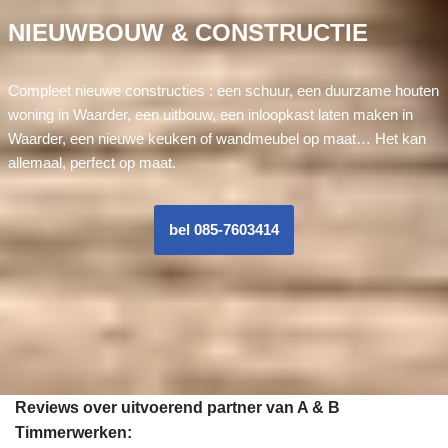
NIEUWBOUW & CONSTRUCTIE
Compleet nieuwe constructies : een schuur, een duurzame houten
woning in Waarder, een uitbouw, een inloopkast laten maken in
Waarder, een nieuwe keuken of wandmeubel op maat… Het kan
allemaal, perfect op maat.
bel 085-7603414
Reviews over uitvoerend partner van A & B
Timmerwerken: