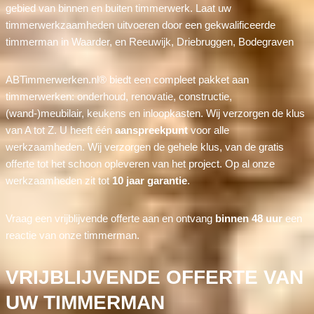
gebied van binnen en buiten timmerwerk. Laat uw
timmerwerkzaamheden uitvoeren door een gekwalificeerde
timmerman in Waarder, en Reeuwijk, Driebruggen, Bodegraven
ABTimmerwerken.nl® biedt een compleet pakket aan
timmerwerken: onderhoud, renovatie, constructie,
(wand-)meubilair, keukens en inloopkasten. Wij verzorgen de klus
van A tot Z. U heeft één
aanspreekpunt
voor alle
werkzaamheden. Wij verzorgen de gehele klus, van de gratis
offerte tot het schoon opleveren van het project. Op al onze
werkzaamheden zit tot
10 jaar garantie
.
Vraag een vrijblijvende offerte aan en ontvang
binnen 48 uur
een
reactie van onze timmerman.
VRIJBLIJVENDE OFFERTE VAN
UW TIMMERMAN