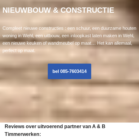
NIEUWBOUW & CONSTRUCTIE
Compleet nieuwe constructies : een schuur, een duurzame houten
woning in Wehl, een uitbouw, een inloopkast laten maken in Wehl,
een nieuwe keuken of wandmeubel op maat… Het kan allemaal,
perfect op maat.
bel 085-7603414
Reviews over uitvoerend partner van A & B
Timmerwerken: