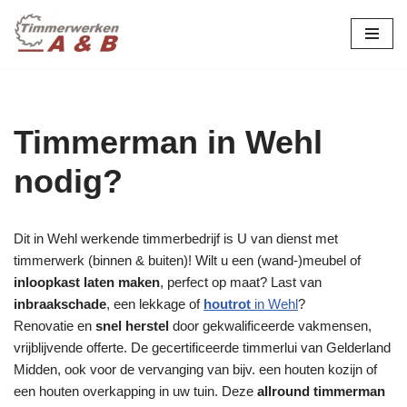
maatwerk in hout:
nieuw, renovatie &
Ga
naar
restauratie.
de
inhoud
Timmerman in Wehl
nodig?
Dit in Wehl werkende timmerbedrijf is U van dienst met
timmerwerk (binnen & buiten)! Wilt u een (wand-)meubel of
inloopkast laten maken
, perfect op maat? Last van
inbraakschade
, een lekkage of
houtrot
in Wehl
?
Renovatie en
snel herstel
door gekwalificeerde vakmensen,
vrijblijvende offerte. De gecertificeerde timmerlui van Gelderland
Midden, ook voor de vervanging van bijv. een houten kozijn of
een houten overkapping in uw tuin. Deze
allround timmerman