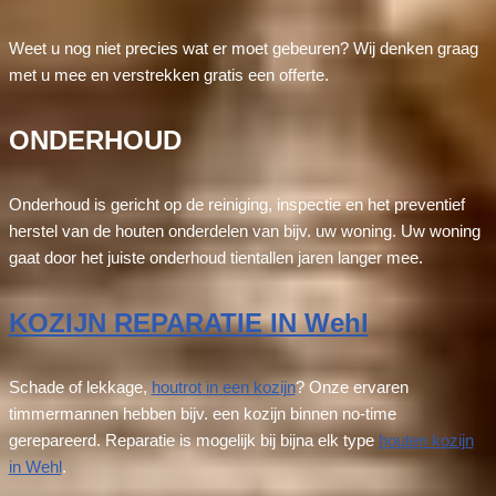
Weet u nog niet precies wat er moet gebeuren? Wij denken graag
met u mee en verstrekken gratis een offerte.
ONDERHOUD
Onderhoud is gericht op de reiniging, inspectie en het preventief
herstel van de houten onderdelen van bijv. uw woning. Uw woning
gaat door het juiste onderhoud tientallen jaren langer mee.
KOZIJN REPARATIE IN Wehl
Schade of lekkage,
houtrot in een kozijn
? Onze ervaren
timmermannen hebben bijv. een kozijn binnen no-time
gerepareerd. Reparatie is mogelijk bij bijna elk type
houten kozijn
in Wehl
.