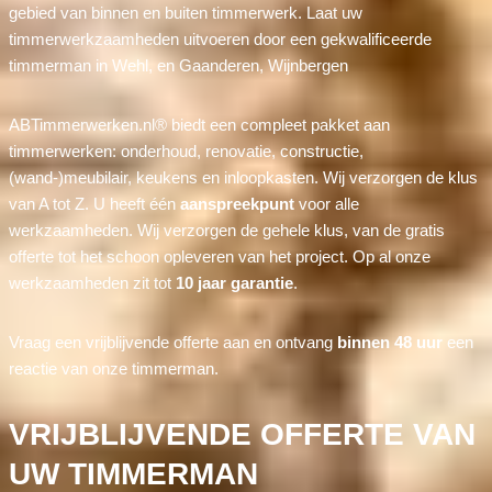
gebied van binnen en buiten timmerwerk. Laat uw
timmerwerkzaamheden uitvoeren door een gekwalificeerde
timmerman in Wehl, en Gaanderen, Wijnbergen
ABTimmerwerken.nl® biedt een compleet pakket aan
timmerwerken: onderhoud, renovatie, constructie,
(wand-)meubilair, keukens en inloopkasten. Wij verzorgen de klus
van A tot Z. U heeft één
aanspreekpunt
voor alle
werkzaamheden. Wij verzorgen de gehele klus, van de gratis
offerte tot het schoon opleveren van het project. Op al onze
werkzaamheden zit tot
10 jaar garantie
.
Vraag een vrijblijvende offerte aan en ontvang
binnen 48 uur
een
reactie van onze timmerman.
VRIJBLIJVENDE OFFERTE VAN
UW TIMMERMAN