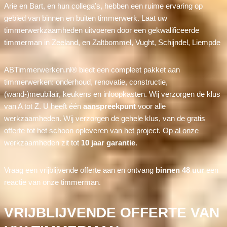
Arie en Bart, en hun collega’s, hebben een ruime ervaring op
gebied van binnen en buiten timmerwerk. Laat uw
timmerwerkzaamheden uitvoeren door een gekwalificeerde
timmerman in Zeeland, en Zaltbommel, Vught, Schijndel, Liempde
ABTimmerwerken.nl® biedt een compleet pakket aan
timmerwerken: onderhoud, renovatie, constructie,
(wand-)meubilair, keukens en inloopkasten. Wij verzorgen de klus
van A tot Z. U heeft één
aanspreekpunt
voor alle
werkzaamheden. Wij verzorgen de gehele klus, van de gratis
offerte tot het schoon opleveren van het project. Op al onze
werkzaamheden zit tot
10 jaar garantie
.
Vraag een vrijblijvende offerte aan en ontvang
binnen 48 uur
een
reactie van onze timmerman.
VRIJBLIJVENDE OFFERTE VAN