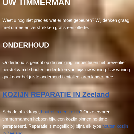
UW TIMMERMAN
Weet u nog niet precies wat er moet gebeuren? Wij denken graag
met u mee en verstrekken gratis een offerte.
ONDERHOUD
Onderhoud is gericht op de reiniging, inspectie en het preventief
herstel van de houten onderdelen van bijv. uw woning. Uw woning
gaat door het juiste onderhoud tientallen jaren langer mee.
KOZIJN REPARATIE IN Zeeland
Schade of lekkage,
houtrot in een kozijn
? Onze ervaren
timmermannen hebben bijv. een kozijn binnen no-time
gerepareerd. Reparatie is mogelijk bij bijna elk type
houten kozijn
in Zeeland
.