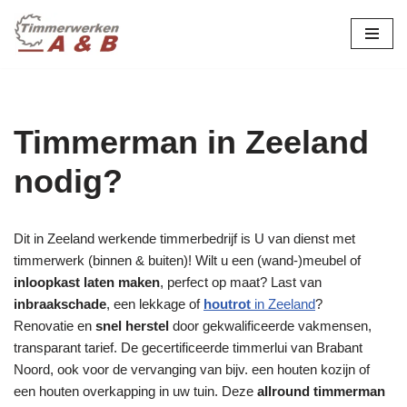
maatwerk in hout:
nieuw, renovatie &
Ga
naar
restauratie.
de
inhoud
Timmerman in Zeeland
nodig?
Dit in Zeeland werkende timmerbedrijf is U van dienst met
timmerwerk (binnen & buiten)! Wilt u een (wand-)meubel of
inloopkast laten maken
, perfect op maat? Last van
inbraakschade
, een lekkage of
houtrot
in Zeeland
?
Renovatie en
snel herstel
door gekwalificeerde vakmensen,
transparant tarief. De gecertificeerde timmerlui van Brabant
Noord, ook voor de vervanging van bijv. een houten kozijn of
een houten overkapping in uw tuin. Deze
allround timmerman