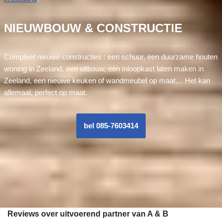
NIEUWBOUW & CONSTRUCTIE
Compleet nieuwe constructies : een schuur, een duurzame houten
woning in Zeeland, een uitbouw, een inloopkast laten maken in
Zeeland, een nieuwe keuken of wandmeubel op maat… Het kan
allemaal, perfect op maat.
bel 085-7603414
Reviews over uitvoerend partner van A & B