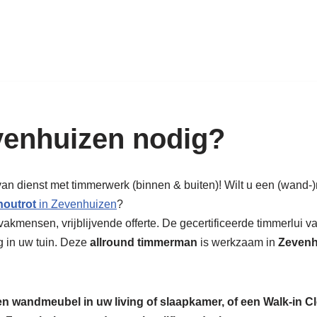
k in hout: nieuw, renovatie & rest
enhuizen nodig?
van dienst met timmerwerk (binnen & buiten)! Wilt u een (wand-
houtrot
in Zevenhuizen
?
akmensen, vrijblijvende offerte. De gecertificeerde timmerlui 
g in uw tuin. Deze
allround timmerman
is werkzaam in
Zevenh
een wandmeubel in uw living of slaapkamer, of een Walk-in C