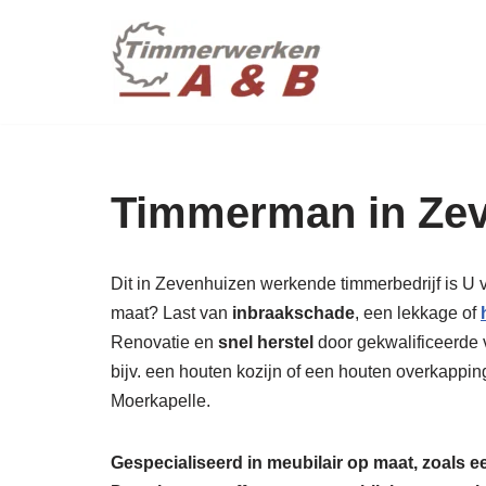
maatwer
Ga
naar
de
inhoud
Timmerman in Zev
Dit in Zevenhuizen werkende timmerbedrijf is U 
maat? Last van
inbraakschade
, een lekkage of
Renovatie en
snel herstel
door gekwalificeerde v
bijv. een houten kozijn of een houten overkappin
Moerkapelle.
Gespecialiseerd in meubilair op maat, zoals 