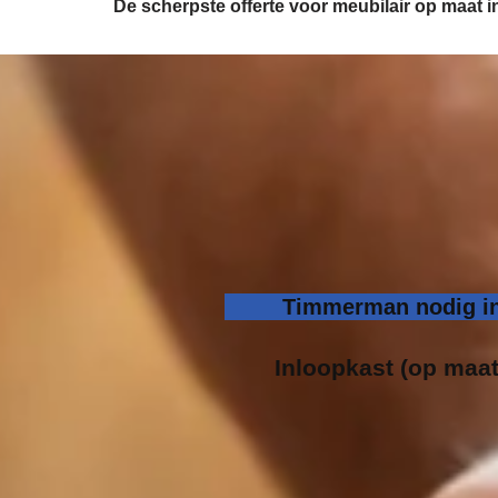
De scherpste
offerte voor meubilair op maat
Timmerman nodig in
Inloopk
ast (op maat