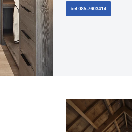
bel 085-7603414