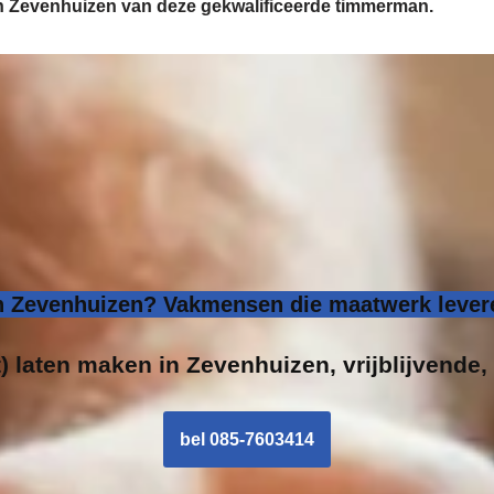
 in Zevenhuizen van deze gekwalificeerde timmerman.
 Zevenhuizen? Vakmensen die maatwerk levere
) laten maken in Zevenhuizen, vrijblijvende, 
bel 085-7603414