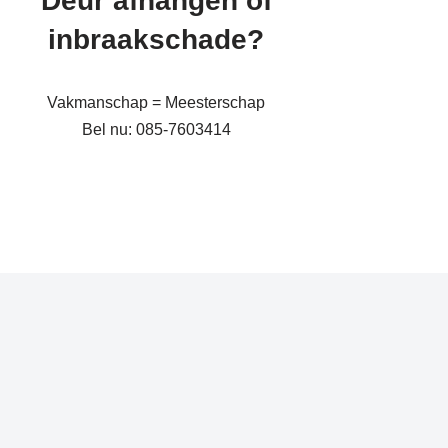
Deur afhangen of
inbraakschade?
Vakmanschap = Meesterschap
Bel nu: 085-7603414