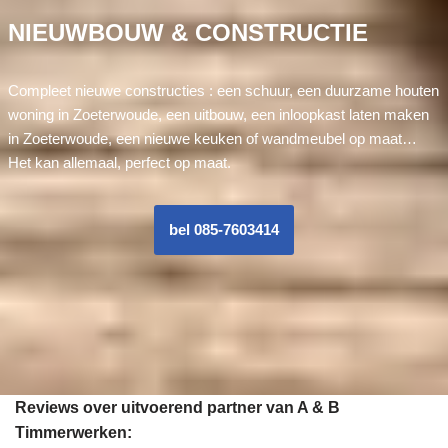
NIEUWBOUW & CONSTRUCTIE
Compleet nieuwe constructies : een schuur, een duurzame houten
woning in Zoeterwoude, een uitbouw, een inloopkast laten maken
in Zoeterwoude, een nieuwe keuken of wandmeubel op maat…
Het kan allemaal, perfect op maat.
bel 085-7603414
Reviews over uitvoerend partner van A & B
Timmerwerken: