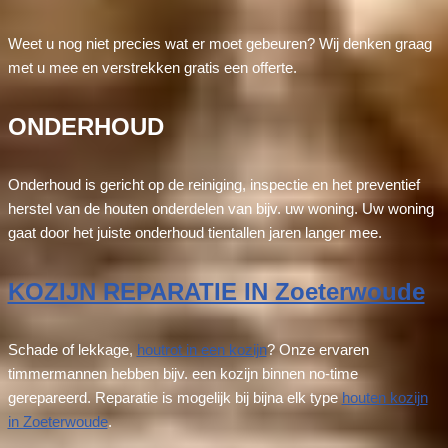
Weet u nog niet precies wat er moet gebeuren? Wij denken graag
met u mee en verstrekken gratis een offerte.
ONDERHOUD
Onderhoud is gericht op de reiniging, inspectie en het preventief
herstel van de houten onderdelen van bijv. uw woning. Uw woning
gaat door het juiste onderhoud tientallen jaren langer mee.
KOZIJN REPARATIE IN Zoeterwoude
Schade of lekkage,
houtrot in een kozijn
? Onze ervaren
timmermannen hebben bijv. een kozijn binnen no-time
gerepareerd. Reparatie is mogelijk bij bijna elk type
houten kozijn
in Zoeterwoude
.