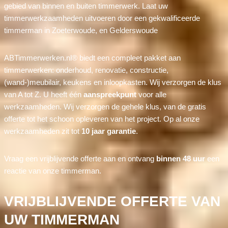
gebied van binnen en buiten timmerwerk. Laat uw
timmerwerkzaamheden uitvoeren door een gekwalificeerde
timmerman in Zoeterwoude, en Gelderswoude
ABTimmerwerken.nl® biedt een compleet pakket aan
timmerwerken: onderhoud, renovatie, constructie,
(wand-)meubilair, keukens en inloopkasten. Wij verzorgen de klus
van A tot Z. U heeft één
aanspreekpunt
voor alle
werkzaamheden. Wij verzorgen de gehele klus, van de gratis
offerte tot het schoon opleveren van het project. Op al onze
werkzaamheden zit tot
10 jaar garantie
.
Vraag een vrijblijvende offerte aan en ontvang
binnen 48 uur
een
reactie van onze timmerman.
VRIJBLIJVENDE OFFERTE VAN
UW TIMMERMAN