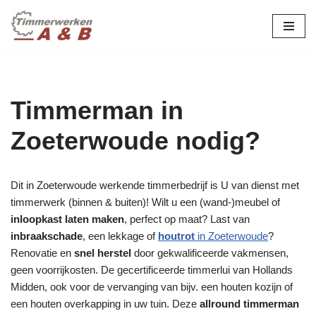
maatwerk in hout:
nieuw, renovatie &
Ga
naar
restauratie.
de
inhoud
Timmerman in
Zoeterwoude nodig?
Dit in Zoeterwoude werkende timmerbedrijf is U van dienst met
timmerwerk (binnen & buiten)! Wilt u een (wand-)meubel of
inloopkast laten maken
, perfect op maat? Last van
inbraakschade
, een lekkage of
houtrot
in Zoeterwoude
?
Renovatie en
snel herstel
door gekwalificeerde vakmensen,
geen voorrijkosten. De gecertificeerde timmerlui van Hollands
Midden, ook voor de vervanging van bijv. een houten kozijn of
een houten overkapping in uw tuin. Deze
allround timmerman