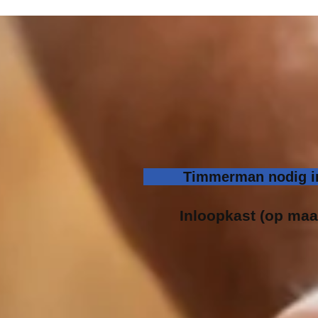
Timmerman nodig in
Inloopk
ast (op maat