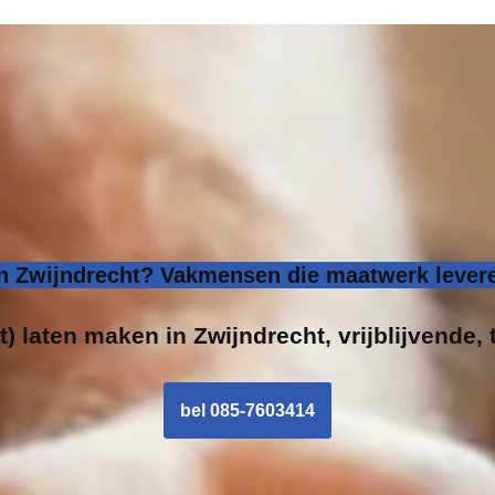
 Zwijndrecht? Vakmensen die maatwerk levere
) laten maken in Zwijndrecht, vrijblijvende, 
bel 085-7603414