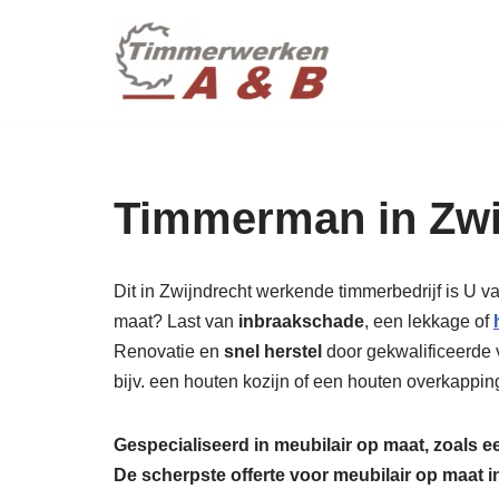
maatwer
Ga
naar
de
inhoud
Timmerman in Zwi
Dit in Zwijndrecht werkende timmerbedrijf is U v
maat? Last van
inbraakschade
, een lekkage of
Renovatie en
snel herstel
door gekwalificeerde 
bijv. een houten kozijn of een houten overkappin
Gespecialiseerd in meubilair op maat, zoals 
De scherpste
offerte voor meubilair op maat 