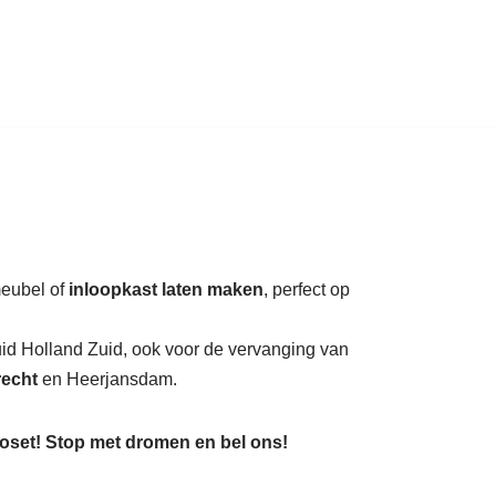
auratie.
meubel of
inloopkast laten maken
, perfect op
uid Holland Zuid, ook voor de vervanging van
recht
en Heerjansdam.
loset! Stop met dromen en bel ons!