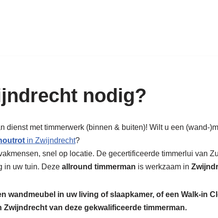
k in hout: nieuw, renovatie & rest
jndrecht nodig?
an dienst met timmerwerk (binnen & buiten)! Wilt u een (wand-)
houtrot
in Zwijndrecht
?
vakmensen, snel op locatie. De gecertificeerde timmerlui van Z
g in uw tuin. Deze
allround timmerman
is werkzaam in
Zwijnd
een wandmeubel in uw living of slaapkamer, of een Walk-in C
in Zwijndrecht van deze gekwalificeerde timmerman.