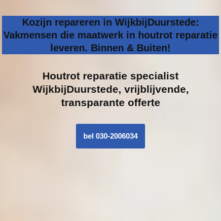
Kozijn repareren in WijkbijDuurstede:
Vakmensen die maatwerk in houtrot reparatie
leveren. Binnen & Buiten!
Houtrot reparatie specialist
WijkbijDuurstede, vrijblijvende,
transparante offerte
bel 030-2006034