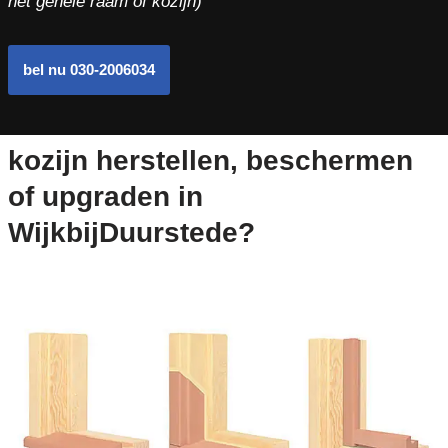
het gehele raam of kozijn)
bel nu 030-2006034
kozijn herstellen, beschermen
of upgraden in
WijkbijDuurstede?