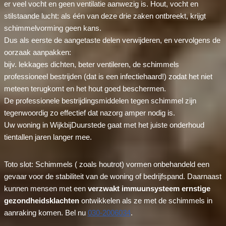
er veel vocht en geen ventilatie aanwezig is. Hout, vocht en
stilstaande lucht: als één van deze drie zaken ontbreekt, krijgt
schimmelvorming geen kans.
Dus als eerste de aangetaste delen verwijderen, en vervolgens de
oorzaak aanpakken:
bijv. lekkages dichten, beter ventileren, de schimmels
professioneel bestrijden (dat is een infectiehaard!) zodat het niet
meteen terugkomt en het hout goed beschermen.
De professionele bestrijdingsmiddelen tegen schimmel zijn
tegenwoordig zo effectief dat nazorg amper nodig is.
Uw woning in WijkbijDuurstede gaat met het juiste onderhoud
tientallen jaren langer mee.
Toto slot: Schimmels ( zoals houtrot) vormen onbehandeld een
gevaar voor de stabiliteit van de woning of bedrijfspand. Daarnaast
kunnen mensen met een
verzwakt immuunsysteem ernstige
gezondheidsklachten
ontwikkelen als ze met de schimmels in
aanraking komen. Bel nu
030-2006034
.