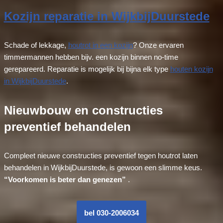
Kozijn reparatie in WijkbijDuurstede
Schade of lekkage,
houtrot in een kozijn
? Onze ervaren
timmermannen hebben bijv. een kozijn binnen no-time
gerepareerd. Reparatie is mogelijk bij bijna elk type
houten kozijn
in WijkbijDuurstede
.
Nieuwbouw en constructies
preventief behandelen
Compleet nieuwe constructies preventief tegen houtrot laten
behandelen in WijkbijDuurstede, is gewoon een slimme keus.
“Voorkomen is beter dan genezen”
.
bel 030-2006034