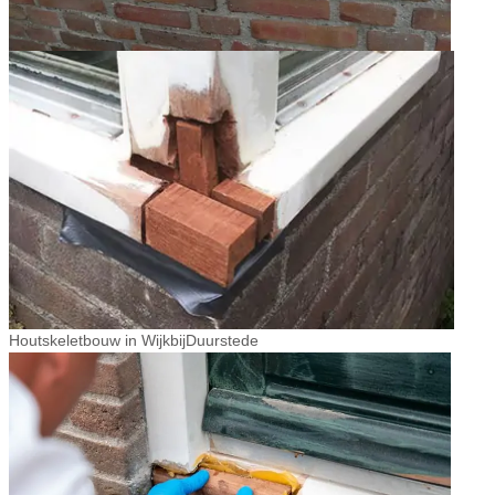
Houtskeletbouw in WijkbijDuurstede