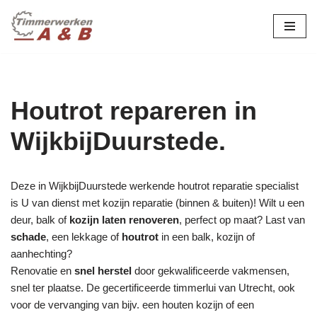
maatwerk in hout:
nieuw, renovatie &
Ga
naar
restauratie.
de
inhoud
Houtrot repareren in
WijkbijDuurstede.
Deze in WijkbijDuurstede werkende houtrot reparatie specialist
is U van dienst met kozijn reparatie (binnen & buiten)! Wilt u een
deur, balk of
kozijn laten renoveren
, perfect op maat? Last van
schade
, een lekkage of
houtrot
in een balk, kozijn of
aanhechting?
Renovatie en
snel herstel
door gekwalificeerde vakmensen,
snel ter plaatse. De gecertificeerde timmerlui van Utrecht, ook
voor de vervanging van bijv. een houten kozijn of een