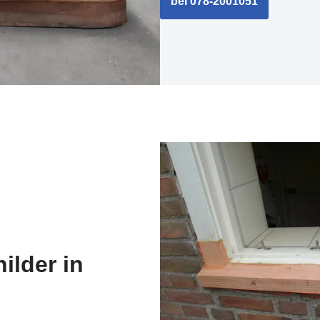
bel 078-2001051
ilder in