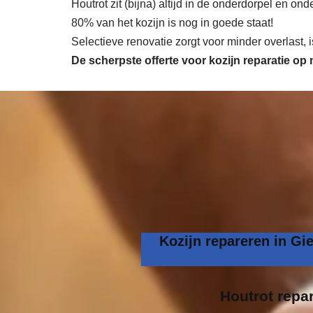
Houtrot zit (bijna) altijd in de onderdorpel en o
80% van het kozijn is nog in goede staat!
Selectieve renovatie zorgt voor minder overlast,
De scherpste
offerte voor kozijn reparatie op
Kozijn repareren in Gi
Houtrot repar