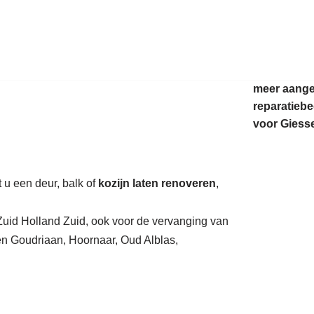
auratie.
meer aang
reparatiebe
voor Giess
t u een deur, balk of
kozijn laten renoveren
,
 Zuid Holland Zuid, ook voor de vervanging van
n Goudriaan, Hoornaar, Oud Alblas,