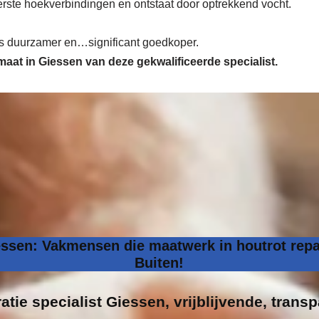
nderste hoekverbindingen en ontstaat door optrekkend vocht.
 is duurzamer en…significant goedkoper.
 maat in Giessen van deze gekwalificeerde specialist.
essen: Vakmensen die maatwerk in houtrot repa
Buiten!
atie specialist
Giessen, vrijblijvende, transp