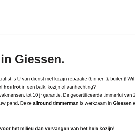
k in hout: nieuw, renovatie & rest
 in Giessen.
list is U van dienst met kozijn reparatie (binnen & buiten)! Wil
of
houtrot
in een balk, kozijn of aanhechting?
akmensen, tot 10 jr garantie. De gecertificeerde timmerlui van
in uw pand. Deze
allround timmerman
is werkzaam in
Giessen
e
 voor het milieu dan vervangen van het hele kozijn!