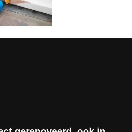
ect gerenoveerd, ook in