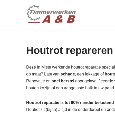
maatwer
Ga
naar
de
inhoud
Houtrot repareren 
Deze in Miste werkende houtrot reparatie specialis
op maat? Last van
schade
, een lekkage of
hout
Renovatie en
snel herstel
door gekwalificeerde 
houten kozijn of een aangetaste balk in uw pan
Houtrot reparatie is tot 90% minder belastend
Houtrot zit (bijna) altijd in de onderdorpel en o