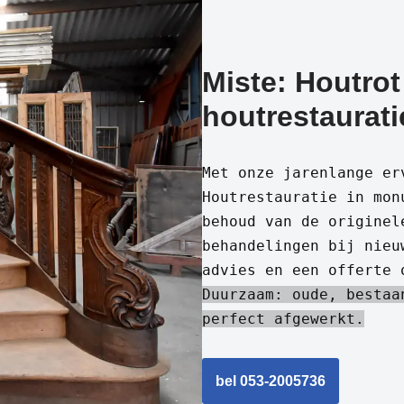
Miste: Houtrot
houtrestaurati
Met onze jarenlange er
Houtrestauratie in mon
behoud van de originel
behandelingen bij nieu
advies en een offerte 
Duurzaam: oude, bestaa
perfect afgewerkt.
bel 053-2005736