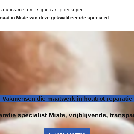
 is duurzamer en…significant goedkoper.
 maat in Miste van deze gekwalificeerde specialist.
: Vakmensen die maatwerk in houtrot reparatie
ratie specialist
Miste, vrijblijvende, transpa