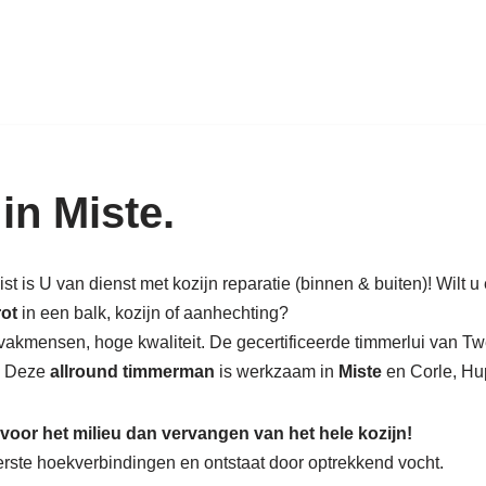
k in hout: nieuw, renovatie & rest
in Miste.
t is U van dienst met kozijn reparatie (binnen & buiten)! Wilt u
rot
in een balk, kozijn of aanhechting?
vakmensen, hoge kwaliteit. De gecertificeerde timmerlui van Tw
d. Deze
allround timmerman
is werkzaam in
Miste
en Corle, Hup
 voor het milieu dan vervangen van het hele kozijn!
nderste hoekverbindingen en ontstaat door optrekkend vocht.