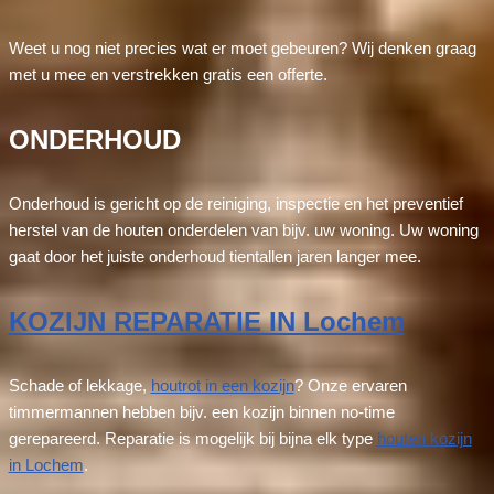
Weet u nog niet precies wat er moet gebeuren? Wij denken graag
met u mee en verstrekken gratis een offerte.
ONDERHOUD
Onderhoud is gericht op de reiniging, inspectie en het preventief
herstel van de houten onderdelen van bijv. uw woning. Uw woning
gaat door het juiste onderhoud tientallen jaren langer mee.
KOZIJN REPARATIE IN Lochem
Schade of lekkage,
houtrot in een kozijn
? Onze ervaren
timmermannen hebben bijv. een kozijn binnen no-time
gerepareerd. Reparatie is mogelijk bij bijna elk type
houten kozijn
in Lochem
.