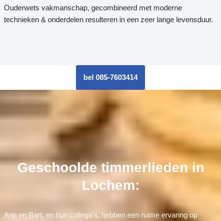
Ouderwets vakmanschap, gecombineerd met moderne
technieken & onderdelen resulteren in een zeer lange levensduur.
bel 085-7603414
Geschoolde timmerlieden in
Lochem:
Arie en Bart, en hun collega’s, hebben een ruime ervaring op