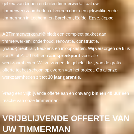
gebied van binnen en buiten timmerwerk. Laat uw
timmerwerkzaamheden uitvoeren door een gekwalificeerde
timmerman in Lochem, en Barchem, Eefde, Epse, Joppe
ABTimmerwerken.nl® biedt een compleet pakket aan
timmerwerken: onderhoud, renovatie, constructie,
(wand-)meubilair, keukens en inloopkasten. Wij verzorgen de klus
van A tot Z. U heeft één
aanspreekpunt
voor alle
werkzaamheden. Wij verzorgen de gehele klus, van de gratis
offerte tot het schoon opleveren van het project. Op al onze
werkzaamheden zit tot
10 jaar garantie
.
Vraag een vrijblijvende offerte aan en ontvang
binnen 48 uur
een
reactie van onze timmerman.
VRIJBLIJVENDE OFFERTE VAN
UW TIMMERMAN