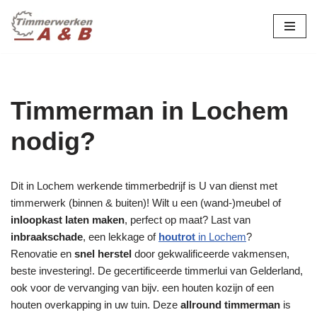
maatwerk in hout:
nieuw, renovatie &
Ga
naar
restauratie.
de
inhoud
Timmerman in Lochem
nodig?
Dit in Lochem werkende timmerbedrijf is U van dienst met
timmerwerk (binnen & buiten)! Wilt u een (wand-)meubel of
inloopkast laten maken
, perfect op maat? Last van
inbraakschade
, een lekkage of
houtrot
in Lochem
?
Renovatie en
snel herstel
door gekwalificeerde vakmensen,
beste investering!. De gecertificeerde timmerlui van Gelderland,
ook voor de vervanging van bijv. een houten kozijn of een
houten overkapping in uw tuin. Deze
allround timmerman
is