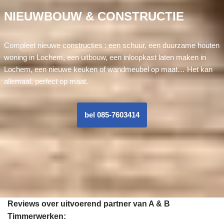
NIEUWBOUW & CONSTRUCTIE
Compleet nieuwe constructies : een schuur, een duurzame houten
woning in Lochem, een uitbouw, een inloopkast laten maken in
Lochem, een nieuwe keuken of wandmeubel op maat… Het kan
allemaal, perfect op maat.
bel 085-7603414
Reviews over uitvoerend partner van A & B
Timmerwerken: