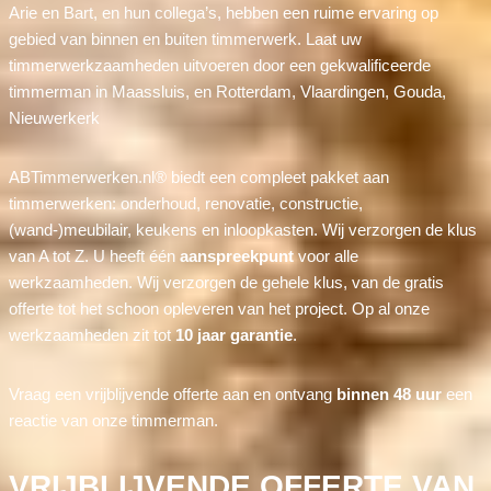
Arie en Bart, en hun collega’s, hebben een ruime ervaring op
gebied van binnen en buiten timmerwerk. Laat uw
timmerwerkzaamheden uitvoeren door een gekwalificeerde
timmerman in Maassluis, en Rotterdam, Vlaardingen, Gouda,
Nieuwerkerk
ABTimmerwerken.nl® biedt een compleet pakket aan
timmerwerken: onderhoud, renovatie, constructie,
(wand-)meubilair, keukens en inloopkasten. Wij verzorgen de klus
van A tot Z. U heeft één
aanspreekpunt
voor alle
werkzaamheden. Wij verzorgen de gehele klus, van de gratis
offerte tot het schoon opleveren van het project. Op al onze
werkzaamheden zit tot
10 jaar garantie
.
Vraag een vrijblijvende offerte aan en ontvang
binnen 48 uur
een
reactie van onze timmerman.
VRIJBLIJVENDE OFFERTE VAN