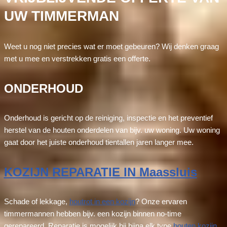
UW TIMMERMAN
Weet u nog niet precies wat er moet gebeuren? Wij denken graag
met u mee en verstrekken gratis een offerte.
ONDERHOUD
Onderhoud is gericht op de reiniging, inspectie en het preventief
herstel van de houten onderdelen van bijv. uw woning. Uw woning
gaat door het juiste onderhoud tientallen jaren langer mee.
KOZIJN REPARATIE IN Maassluis
Schade of lekkage,
houtrot in een kozijn
? Onze ervaren
timmermannen hebben bijv. een kozijn binnen no-time
gerepareerd. Reparatie is mogelijk bij bijna elk type
houten kozijn