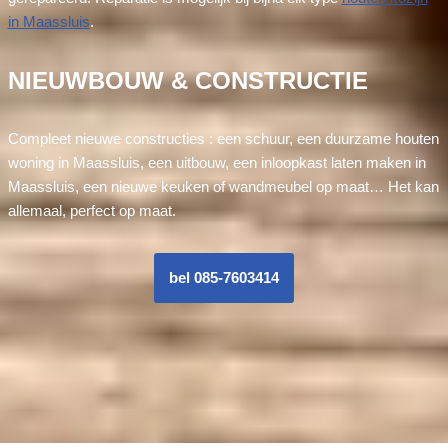
in Maassluis
.
NIEUWBOUW & CONSTRUCTIE
Compleet nieuwe constructies : een schuur, een duurzame houten
woning in Maassluis, een uitbouw, een inloopkast laten maken in
Maassluis, een nieuwe keuken of wandmeubel op maat… Het kan
allemaal, perfect op maat.
bel 085-7603414