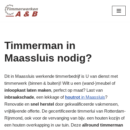
maatwerk in hout:
nieuw, renovatie &
Ga
naar
restauratie.
de
inhoud
Timmerman in
Maassluis nodig?
Dit in Maassluis werkende timmerbedrijf is U van dienst met
timmerwerk (binnen & buiten)! Wilt u een (wand-)meubel of
inloopkast laten maken
, perfect op maat? Last van
inbraakschade
, een lekkage of
houtrot
in Maassluis
?
Renovatie en
snel herstel
door gekwalificeerde vakmensen,
vrijblijvende offerte. De gecertificeerde timmerlui van Rotterdam-
Rijnmond, ook voor de vervanging van bijv. een houten kozijn of
een houten overkapping in uw tuin. Deze
allround timmerman