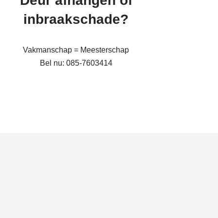
Deur afhangen of
inbraakschade?
Vakmanschap = Meesterschap
Bel nu: 085-7603414