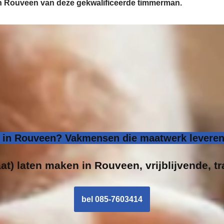
 in Rouveen van deze gekwalificeerde timmerman.
in Rouveen? Vakmensen die maatwerk leveren.
at) laten maken in Rouveen, vrijblijvende, t
bel 085-7603414