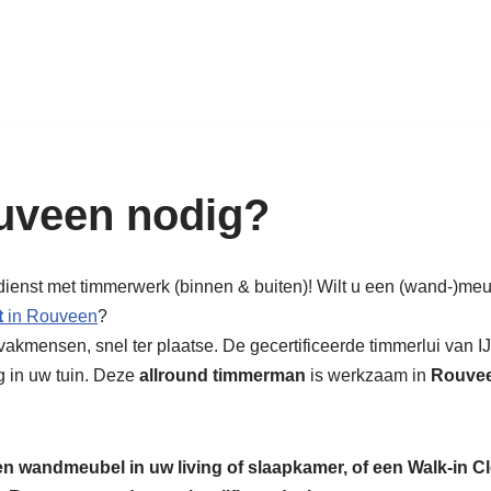
k in hout: nieuw, renovatie & rest
uveen nodig?
dienst met timmerwerk (binnen & buiten)! Wilt u een (wand-)me
t
in Rouveen
?
akmensen, snel ter plaatse. De gecertificeerde timmerlui van I
g in uw tuin. Deze
allround timmerman
is werkzaam in
Rouve
een wandmeubel in uw living of slaapkamer, of een Walk-in C