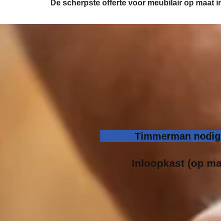
De scherpste
offerte voor meubilair op maat
Timmerman nodig 
Inloopk
ast (op ma