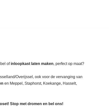
auratie.
ubel of
inloopkast laten maken
, perfect op maat?
Jsselland/Overijssel, ook voor de vervanging van
en
en Meppel, Staphorst, Koekange, Hasselt,
loset! Stop met dromen en bel ons!