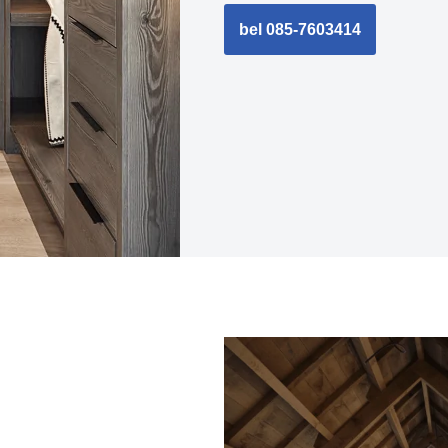
bel 085-7603414