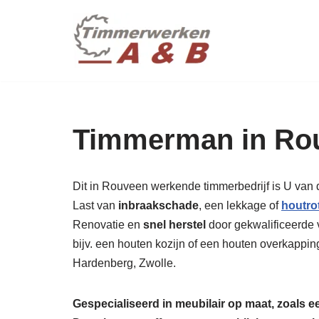
maatwer
Ga
naar
de
inhoud
Timmerman in Ro
Dit in Rouveen werkende timmerbedrijf is U van 
Last van
inbraakschade
, een lekkage of
houtro
Renovatie en
snel herstel
door gekwalificeerde v
bijv. een houten kozijn of een houten overkappin
Hardenberg, Zwolle.
Gespecialiseerd in meubilair op maat, zoals 