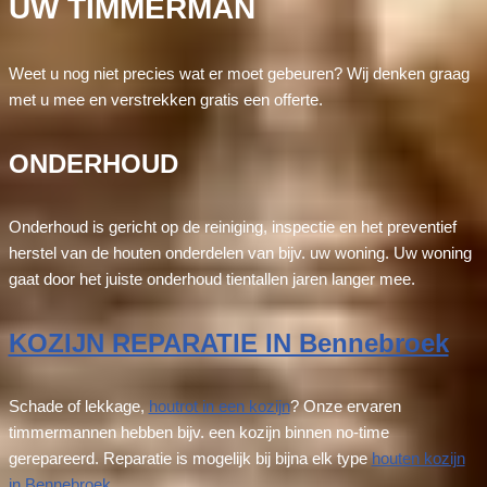
UW TIMMERMAN
Weet u nog niet precies wat er moet gebeuren? Wij denken graag
met u mee en verstrekken gratis een offerte.
ONDERHOUD
Onderhoud is gericht op de reiniging, inspectie en het preventief
herstel van de houten onderdelen van bijv. uw woning. Uw woning
gaat door het juiste onderhoud tientallen jaren langer mee.
KOZIJN REPARATIE IN Bennebroek
Schade of lekkage,
houtrot in een kozijn
? Onze ervaren
timmermannen hebben bijv. een kozijn binnen no-time
gerepareerd. Reparatie is mogelijk bij bijna elk type
houten kozijn
in Bennebroek
.