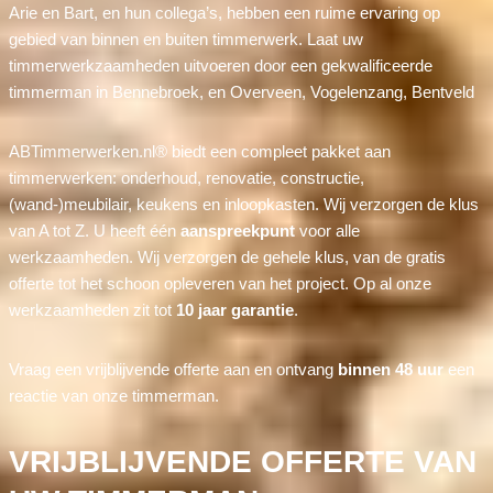
Arie en Bart, en hun collega’s, hebben een ruime ervaring op
gebied van binnen en buiten timmerwerk. Laat uw
timmerwerkzaamheden uitvoeren door een gekwalificeerde
timmerman in Bennebroek, en Overveen, Vogelenzang, Bentveld
ABTimmerwerken.nl® biedt een compleet pakket aan
timmerwerken: onderhoud, renovatie, constructie,
(wand-)meubilair, keukens en inloopkasten. Wij verzorgen de klus
van A tot Z. U heeft één
aanspreekpunt
voor alle
werkzaamheden. Wij verzorgen de gehele klus, van de gratis
offerte tot het schoon opleveren van het project. Op al onze
werkzaamheden zit tot
10 jaar garantie
.
Vraag een vrijblijvende offerte aan en ontvang
binnen 48 uur
een
reactie van onze timmerman.
VRIJBLIJVENDE OFFERTE VAN