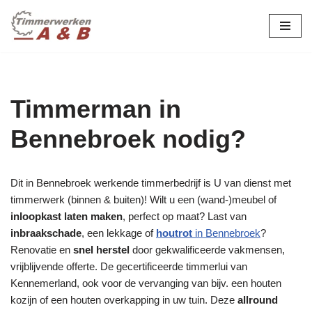
maatwerk in hout:
nieuw, renovatie &
Ga
naar
restauratie.
de
inhoud
Timmerman in
Bennebroek nodig?
Dit in Bennebroek werkende timmerbedrijf is U van dienst met
timmerwerk (binnen & buiten)! Wilt u een (wand-)meubel of
inloopkast laten maken
, perfect op maat? Last van
inbraakschade
, een lekkage of
houtrot
in Bennebroek
?
Renovatie en
snel herstel
door gekwalificeerde vakmensen,
vrijblijvende offerte. De gecertificeerde timmerlui van
Kennemerland, ook voor de vervanging van bijv. een houten
kozijn of een houten overkapping in uw tuin. Deze
allround