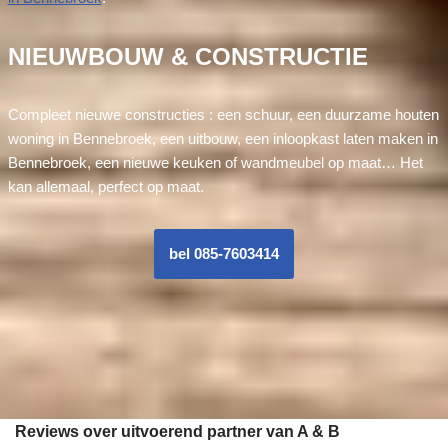
NIEUWBOUW & CONSTRUCTIE
Compleet nieuwe constructies : een schuur, een duurzame houten
woning in Bennebroek, een uitbouw, een inloopkast laten maken in
Bennebroek, een nieuwe keuken of wandmeubel op maat… Het
kan allemaal, perfect op maat.
bel 085-7603414
Reviews over uitvoerend partner van A & B