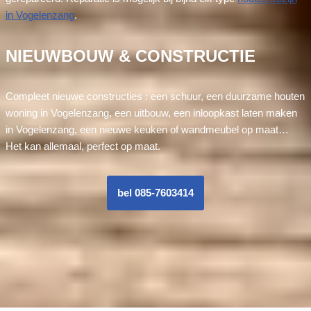
in Vogelenzang
.
NIEUWBOUW & CONSTRUCTIE
Compleet nieuwe constructies : een schuur, een duurzame houten
woning in Vogelenzang, een uitbouw, een inloopkast laten maken
in Vogelenzang, een nieuwe keuken of wandmeubel op maat…
Het kan allemaal, perfect op maat.
bel 085-7603414