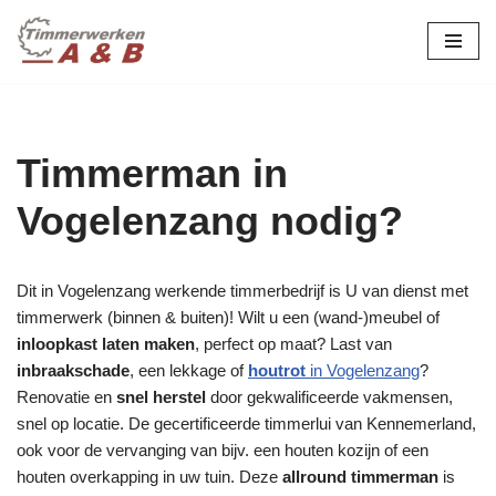
maatwerk in hout:
nieuw, renovatie &
Ga
naar
restauratie.
de
inhoud
Timmerman in
Vogelenzang nodig?
Dit in Vogelenzang werkende timmerbedrijf is U van dienst met
timmerwerk (binnen & buiten)! Wilt u een (wand-)meubel of
inloopkast laten maken
, perfect op maat? Last van
inbraakschade
, een lekkage of
houtrot
in Vogelenzang
?
Renovatie en
snel herstel
door gekwalificeerde vakmensen,
snel op locatie. De gecertificeerde timmerlui van Kennemerland,
ook voor de vervanging van bijv. een houten kozijn of een
houten overkapping in uw tuin. Deze
allround timmerman
is