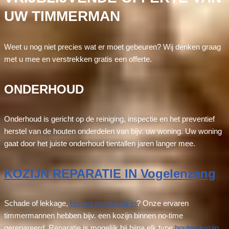
UW TIMMERMAN
Weet u nog niet precies wat er moet gebeuren? Wij denken graag
met u mee en verstrekken gratis een offerte.
ONDERHOUD
Onderhoud is gericht op de reiniging, inspectie en het preventief
herstel van de houten onderdelen van bijv. uw woning. Uw woning
gaat door het juiste onderhoud tientallen jaren langer mee.
KOZIJN REPARATIE IN Vogelenzang
Schade of lekkage,
houtrot in een kozijn
? Onze ervaren
timmermannen hebben bijv. een kozijn binnen no-time
gerepareerd. Reparatie is mogelijk bij bijna elk type
houten kozijn