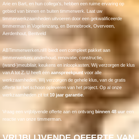
Arie en Bart, en hun collega’s, hebben een ruime ervaring op
gebied van binnen en buiten timmerwerk. Laat uw
timmerwerkzaamheden uitvoeren door een gekwalificeerde
timmerman in Vogelenzang, en Bennebroek, Overveen,
Aerdenhout, Bentveld
ABTimmerwerken.nl® biedt een compleet pakket aan
timmerwerken: onderhoud, renovatie, constructie,
(wand-)meubilair, keukens en inloopkasten. Wij verzorgen de klus
van A tot Z. U heeft één
aanspreekpunt
voor alle
werkzaamheden. Wij verzorgen de gehele klus, van de gratis
offerte tot het schoon opleveren van het project. Op al onze
werkzaamheden zit tot
10 jaar garantie
.
Vraag een vrijblijvende offerte aan en ontvang
binnen 48 uur
een
reactie van onze timmerman.
VRIJBLIJVENDE OFFERTE VAN