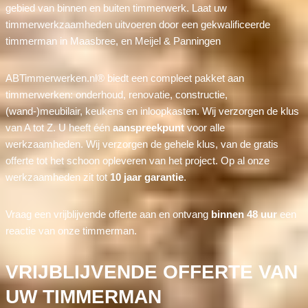
gebied van binnen en buiten timmerwerk. Laat uw
timmerwerkzaamheden uitvoeren door een gekwalificeerde
timmerman in Maasbree, en Meijel & Panningen
ABTimmerwerken.nl® biedt een compleet pakket aan
timmerwerken: onderhoud, renovatie, constructie,
(wand-)meubilair, keukens en inloopkasten. Wij verzorgen de klus
van A tot Z. U heeft één
aanspreekpunt
voor alle
werkzaamheden. Wij verzorgen de gehele klus, van de gratis
offerte tot het schoon opleveren van het project. Op al onze
werkzaamheden zit tot
10 jaar garantie
.
Vraag een vrijblijvende offerte aan en ontvang
binnen 48 uur
een
reactie van onze timmerman.
VRIJBLIJVENDE OFFERTE VAN
UW TIMMERMAN