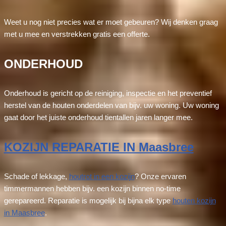
Weet u nog niet precies wat er moet gebeuren? Wij denken graag
met u mee en verstrekken gratis een offerte.
ONDERHOUD
Onderhoud is gericht op de reiniging, inspectie en het preventief
herstel van de houten onderdelen van bijv. uw woning. Uw woning
gaat door het juiste onderhoud tientallen jaren langer mee.
KOZIJN REPARATIE IN Maasbree
Schade of lekkage,
houtrot in een kozijn
? Onze ervaren
timmermannen hebben bijv. een kozijn binnen no-time
gerepareerd. Reparatie is mogelijk bij bijna elk type
houten kozijn
in Maasbree
.