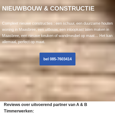
NIEUWBOUW & CONSTRUCTIE
Compleet nieuwe constructies : een schuur, een duurzame houten
woning in Maasbree, een uitbouw, een inloopkast laten maken in
Maasbree, een nieuwe keuken of wandmeubel op maat… Het kan
allemaal, perfect op maat.
bel 085-7603414
Reviews over uitvoerend partner van A & B
Timmerwerken: