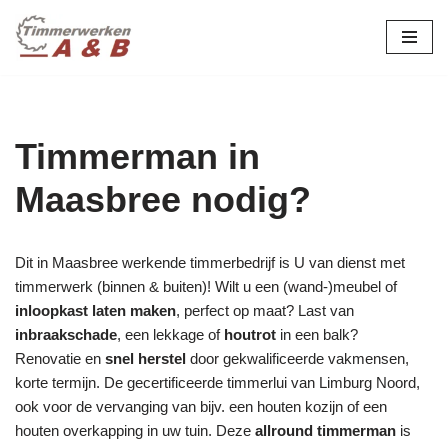
maatwerk in hout:
nieuw, renovatie &
Ga
naar
restauratie.
de
inhoud
Timmerman in
Maasbree nodig?
Dit in Maasbree werkende timmerbedrijf is U van dienst met
timmerwerk (binnen & buiten)! Wilt u een (wand-)meubel of
inloopkast laten maken
, perfect op maat? Last van
inbraakschade
, een lekkage of
houtrot
in een balk?
Renovatie en
snel herstel
door gekwalificeerde vakmensen,
korte termijn. De gecertificeerde timmerlui van Limburg Noord,
ook voor de vervanging van bijv. een houten kozijn of een
houten overkapping in uw tuin. Deze
allround timmerman
is