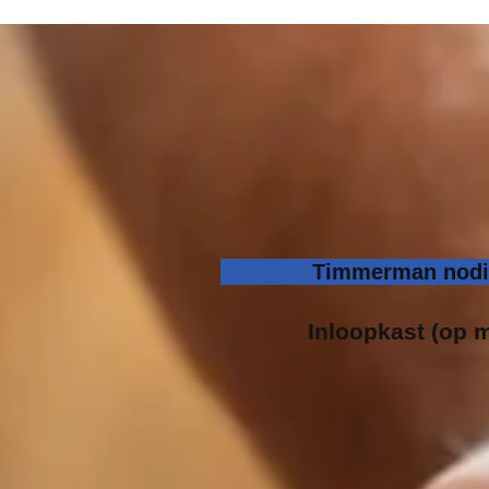
Timmerman nodig
Inloopk
ast (op m