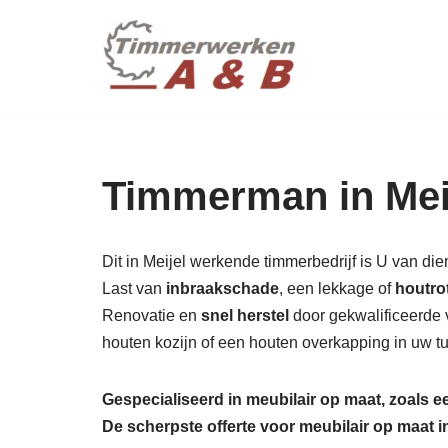
maatwer
Ga
naar
de
inhoud
Timmerman in Mei
Dit in Meijel werkende timmerbedrijf is U van di
Last van
inbraakschade
, een lekkage of
houtro
Renovatie en
snel herstel
door gekwalificeerde 
houten kozijn of een houten overkapping in uw t
Gespecialiseerd in meubilair op maat, zoals 
De scherpste
offerte voor meubilair op maat 