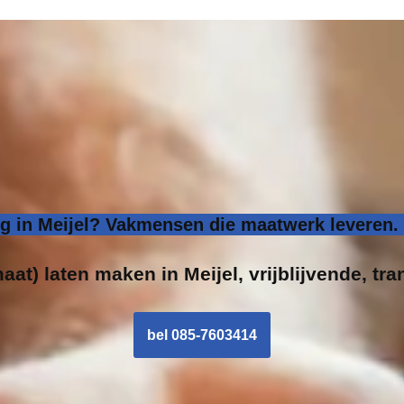
 in Meijel? Vakmensen die maatwerk leveren. 
aat) laten maken in Meijel, vrijblijvende, tra
bel 085-7603414