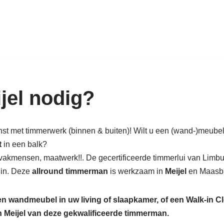
k in hout: nieuw, renovatie & rest
jel nodig?
enst met timmerwerk (binnen & buiten)! Wilt u een (wand-)meube
t
in een balk?
vakmensen, maatwerk!!. De gecertificeerde timmerlui van Limbu
uin. Deze
allround timmerman
is werkzaam in
Meijel
en Maasbr
een wandmeubel in uw living of slaapkamer, of een Walk-in C
in Meijel van deze gekwalificeerde timmerman.